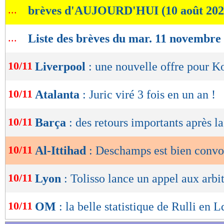
...
brèves d'AUJOURD'HUI (10 août 202
de
lecture
...
Liste des brèves du mar. 11 novembre
OK
10/11
Liverpool
: une nouvelle offre pour K
10/11
Atalanta
: Juric viré 3 fois en un an !
10/11
Barça
: des retours importants après la
10/11
Al-Ittihad
: Deschamps est bien convo
10/11
Lyon
: Tolisso lance un appel aux arbit
10/11
OM
: la belle statistique de Rulli en 