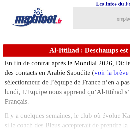
Les Infos du F
emplac
Al-Ittihad : Deschamps est
En fin de contrat après le Mondial 2026, Did
des contacts en Arabie Saoudite (
voir la brève
sélectionneur de l’équipe de France n’en a pas
lundi, L’Equipe nous apprend qu’Al-Ittihad s’e
Français.
Il y a quelques semaines, le club où évolue K
si le coach des Bleus accepterait de prendre l