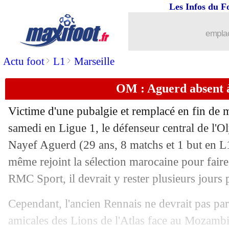
Les Infos du F
10/11
Strasbourg
: El Mourabet prolonge (of
emplac
10/11
Lille
: le club condamne des insultes r
>
>
Actu foot
L1
Marseille
10/11
Atletico
: Gallagher dans le viseur de
OM : Aguerd absent à
10/11
Atalanta
: Juric limogé (officiel)
Victime d'une pubalgie et remplacé en fin de m
10/11
Liverpool
: Carragher s'en prend à Ko
samedi en Ligue 1, le défenseur central de l'
Nayef
Aguerd
(29 ans, 8 matchs et 1 but en L1
10/11
Barça
: Messi en visite au Camp Nou
même rejoint la sélection marocaine pour faire
RMC Sport, il devrait y rester plusieurs jours 
10/11
Man City
: le très joli bilan de Guardi
Cependant, l'ancien Rennais ne devrait pas par
10/11
VIDEO
: une séquence lunaire avec N
amicales des Lions de l'Atlas face au Mozamb