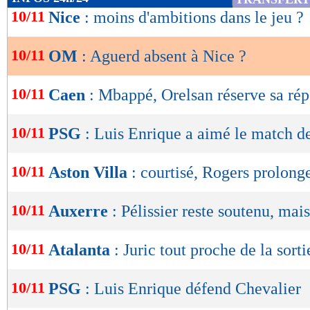
de
10/11
Nice
: moins d'ambitions dans le jeu ?
lecture
10/11
OM
: Aguerd absent à Nice ?
OK
10/11
Caen
: Mbappé, Orelsan réserve sa ré
10/11
PSG
: Luis Enrique a aimé le match d
10/11
Aston Villa
: courtisé, Rogers prolonge
10/11
Auxerre
: Pélissier reste soutenu, mais
10/11
Atalanta
: Juric tout proche de la sorti
10/11
PSG
: Luis Enrique défend Chevalier