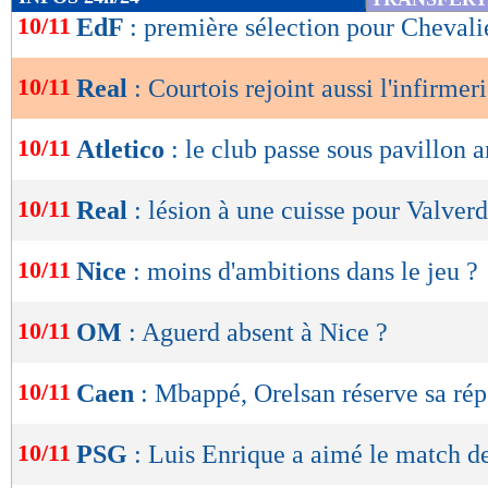
de
10/11
EdF
: première sélection pour Chevali
lecture
10/11
Real
: Courtois rejoint aussi l'infirmer
OK
10/11
Atletico
: le club passe sous pavillon 
10/11
Real
: lésion à une cuisse pour Valver
10/11
Nice
: moins d'ambitions dans le jeu ?
10/11
OM
: Aguerd absent à Nice ?
10/11
Caen
: Mbappé, Orelsan réserve sa ré
10/11
PSG
: Luis Enrique a aimé le match d