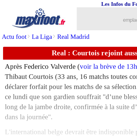
Les Infos du F
10/11
Italie
: Chiesa a refusé la convocation
emplac
10/11
Algérie
: Maxime Lopez prêt à venir
>
>
Actu foot
La Liga
Real Madrid
10/11
Man City
: Cherki sorti, Guardiola s'e
Real : Courtois rejoint auss
10/11
PSG
: le club a discuté avec Chevalier
Après Federico Valverde (
voir la brève de 13
10/11
Strasbourg
: El Mourabet prolonge (of
Thibaut
Courtois
(33 ans, 16 matchs toutes com
déclarer forfait pour les matchs de sa sélecti
10/11
Lille
: le club condamne des insultes r
ce lundi que son gardien souffrait "d’une ble
long de la jambe droite, confirmée à la suite 
10/11
Atletico
: Gallagher dans le viseur de
dans la journée".
10/11
Atalanta
: Juric limogé (officiel)
L'international belge devrait être indisponible