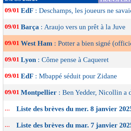
de
09/01
EdF
: Deschamps, les joueurs ne savai
lecture
OK
09/01
Barça
: Araujo vers un prêt à la Juve
09/01
West Ham
: Potter a bien signé (offici
09/01
Lyon
: Côme pense à Caqueret
09/01
EdF
: Mbappé séduit pour Zidane
09/01
Montpellier
: Ben Yedder, Nicollin a
...
Liste des brèves du mer. 8 janvier 202
Lu 5.687 fois
- Damien Da Silva 
...
Liste des brèves du mar. 7 janvier 202