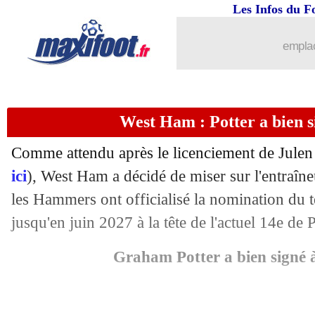
Les Infos du F
09/01
Lens
: Fenerbahçe offre 20 M€ pour 
emplac
09/01
Naples
: Kvara, la formule proposée p
09/01
Lens
: une réflexion sur le poste de ga
West Ham : Potter a bien si
09/01
Athletic
: l'Arabie saoudite, I. Willia
Comme attendu après le licenciement de Julen
ici
), West Ham a décidé de miser sur l'entraîn
09/01
EdF
: l'agent de Deschamps parle de s
les Hammers ont officialisé la nomination du t
09/01
jusqu'en juin 2027 à la tête de l'actuel 14e de
Barça
: Vinicius, l'agacement de Marti
Graham Potter a bien signé
09/01
Lens
: c'est fait pour Koyalipou (offici
09/01
PSG
: la piste Kvaratskhelia bien rela