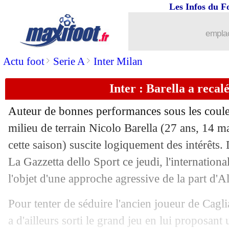
Les Infos du F
09/01
Tottenham
: les jeunes, le voeu de Po
emplac
09/01
Lyon
: Caleta-Car aux anges
>
>
Actu foot
Serie A
Inter Milan
09/01
Everton
: Dyche prend la porte (offici
Inter : Barella a recal
09/01
Man City
: Gündogan, Galatasaray se
Auteur de bonnes performances sous les couleu
09/01
Dortmund
: Haller envoyé à Utrecht (
milieu de terrain Nicolo
Barella
(27 ans, 14 ma
cette saison) suscite logiquement des intérêts.
09/01
Rennes
: Galatasaray recalé pour Goui
La Gazzetta dello Sport ce jeudi, l'internationa
l'objet d'une approche agressive de la part d'Al
09/01
Watford
: son transfert, le cauchemar
Pour tenter de séduire l'ancien joueur de Cagl
09/01
Nice
: Haise répond à la rumeur Renne
a d'ailleurs sorti le grand jeu en lui proposant