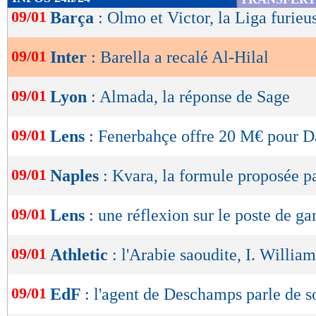
de
09/01
Barça
: Olmo et Victor, la Liga furieus
lecture
09/01
Inter
: Barella a recalé Al-Hilal
OK
09/01
Lyon
: Almada, la réponse de Sage
09/01
Lens
: Fenerbahçe offre 20 M€ pour 
09/01
Naples
: Kvara, la formule proposée p
09/01
Lens
: une réflexion sur le poste de ga
09/01
Athletic
: l'Arabie saoudite, I. Willia
09/01
EdF
: l'agent de Deschamps parle de s