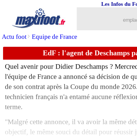
09/01
Watford
: son transfert, le cauchemar
Les Infos du F
09/01
Nice
: Haise répond à la rumeur Renne
emplac
09/01
Toronto
: Insigne de retour en Italie ?
>
Actu foot
Equipe de France
EdF : l'agent de Deschamps pa
09/01
Aston Villa
: Philogene va partir à Ip
Quel avenir pour Didier Deschamps ? Mercredi
09/01
OM
: Lopez et Lens, les précisions du
l'équipe de France a annoncé sa décision de qu
de son contrat après la Coupe du monde 2026.
09/01
Sunderland
: Bellingham refuse Arse
technicien français n'a entamé aucune réflexion
09/01
Reims
: un jeune suédois arrive pour 
terme.
"Malgré cette annonce, il va avoir la même dé
09/01
Le Havre
: Targhalline devrait partir
objectif, le même souci du détail pour réussir