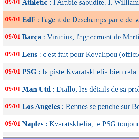
09/01
Athletic
: l'Arabie saoudite, I. Willia
de
lecture
09/01
EdF
: l'agent de Deschamps parle de s
OK
09/01
Barça
: Vinicius, l'agacement de Marti
09/01
Lens
: c'est fait pour Koyalipou (offici
09/01
PSG
: la piste Kvaratskhelia bien rela
09/01
Man Utd
: Diallo, les détails de sa pr
09/01
Los Angeles
: Rennes se penche sur 
09/01
Naples
: Kvaratskhelia, le PSG toujour