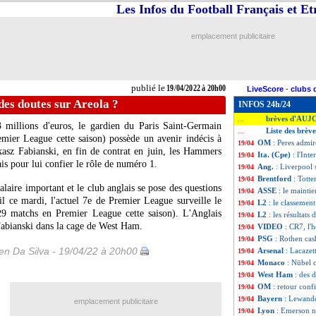
Les Infos du Football Français et E
emplacement publicitaire
publié le
19/04/2022 à 20h00
LiveScore
-
clubs 
es doutes sur Areola ?
INFOS 24h/24
brèves d'AUJ
...
3 millions d'euros, le gardien du Paris Saint-Germain
Liste des brèv
...
mier League cette saison) possède un avenir indécis à
OM
: Peres admi
19/04
asz Fabianski, en fin de contrat en juin, les Hammers
Ita. (Cpe)
: l'Int
19/04
is pour lui confier le rôle de numéro 1.
Ang.
: Liverpool 
19/04
Brentford
: Tott
19/04
alaire important et le club anglais se pose des questions
ASSE
: le mainti
19/04
il ce mardi, l'actuel 7e de Premier League surveille le
L2
: le classemen
19/04
29 matchs en Premier League cette saison). L'Anglais
L2
: les résultats 
19/04
Fabianski dans la cage de West Ham.
VIDEO
: CR7, l
19/04
PSG
: Rothen cas
19/04
n Da Silva - 19/04/22 à 20h00
Arsenal
: Lacazett
19/04
Monaco
: Nübel 
19/04
West Ham
: des 
19/04
OM
: retour con
19/04
Bayern
: Lewando
19/04
emplacement publicitaire
Lyon
: Emerson n'
19/04