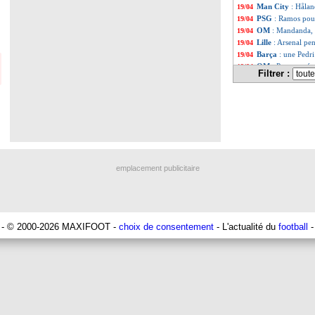
Man City
: Hålan
19/04
PSG
: Ramos pous
19/04
OM
: Mandanda, 
19/04
Lille
: Arsenal pe
19/04
Barça
: une Pedr
19/04
OM
: Peres se rég
19/04
Filtrer :
Man Utd
: Roy K
19/04
LEC
: l'OM et le
19/04
Lyon
: conforté p
19/04
Barça
: Aston Vil
19/04
PSG-OM
: les m
19/04
Séville
: Monchi r
19/04
Man Utd
: Rangn
19/04
OM
: Sampaoli vi
19/04
emplacement publicitaire
PSG
: le CUP tac
19/04
OM
: Nantes, un
19/04
PSG
: Pochettino
19/04
Man Utd
: Ten H
19/04
Milan
: une enve
19/04
- © 2000-2026 MAXIFOOT -
choix de consentement
- L'actualité du
football
-
OM
: Kamara, pa
19/04
PSG
: sans Messi
19/04
Man Utd
: CR7 r
19/04
OM
: l'Atletico à
19/04
Bayern
: l'intér
19/04
Lyon
: Aouar s'ag
19/04
Ajax
: Mazraoui 
19/04