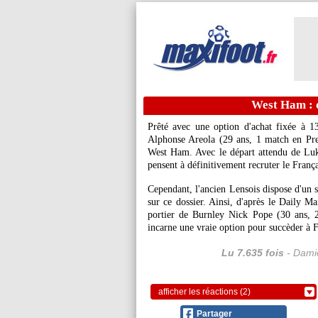
West Ham : d
Prêté avec une option d'achat fixée à 1
Alphonse Areola (29 ans, 1 match en Pre
West Ham. Avec le départ attendu de Luk
pensent à définitivement recruter le França
Cependant, l'ancien Lensois dispose d'un s
sur ce dossier. Ainsi, d'après le Daily Ma
portier de Burnley Nick Pope (30 ans, 
incarne une vraie option pour succèder à 
Lu 7.635 fois
- Damie
afficher les réactions (2)
Partager