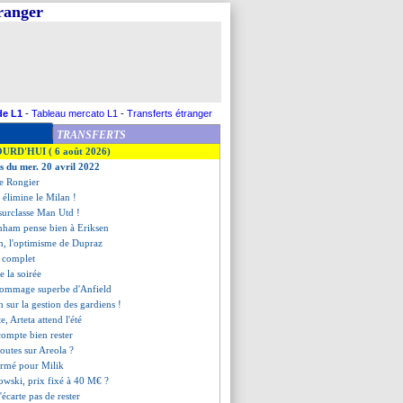
tranger
de L1
-
Tableau mercato L1
-
Transferts étranger
TRANSFERTS
OURD'HUI ( 6 août 2026)
es du mer. 20 avril 2022
re Rongier
er élimine le Milan !
surclasse Man Utd !
enham pense bien à Eriksen
en, l'optimisme de Dupraz
t complet
de la soirée
'hommage superbe d'Anfield
h sur la gestion des gardiens !
e, Arteta attend l'été
compte bien rester
doutes sur Areola ?
firmé pour Milik
wski, prix fixé à 40 M€ ?
écarte pas de rester