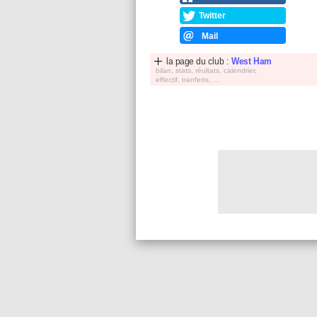
Twitter
Mail
la page du club :
West Ham
bilan, stats, réultats, calendrier,
effectif, tranferts, ...