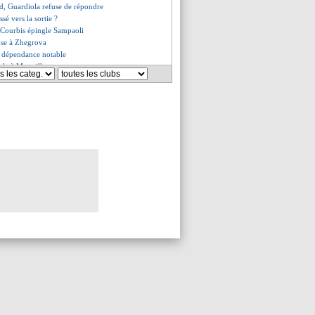
d, Guardiola refuse de répondre
sé vers la sortie ?
Courbis épingle Sampaoli
nse à Zhegrova
i dépendance notable
ale à Marseille
eane défend Ronaldo
 PAOK sanctionnés par l'UEFA
ar Aulas, Bosz a apprécié
la veut Coutinho à moitié prix
ains, la solution de Mathoux
assure Martial, mais...
ick flatte Klopp avant le derby
se "3 ou 4" recrues cet été
le encore la bande à Pochettino
 tournant pour Sampaoli
 évoque son avenir
ag réclame Rüdiger
loppe de 300 M€ cet été ?
s de rebondissement en vue
, Verratti ni Kimpembe à Angers
enonce au choc contre Liverpool
 l'affût pour Saliba
êt pour Nkunku se confirme
ace des critiques
en route pour le Bayern