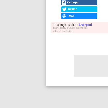
Partager
Twitter
Mail
la page du club :
Liverpool
bilan, stats, réultats, calendrier,
effectif, tranferts, ...