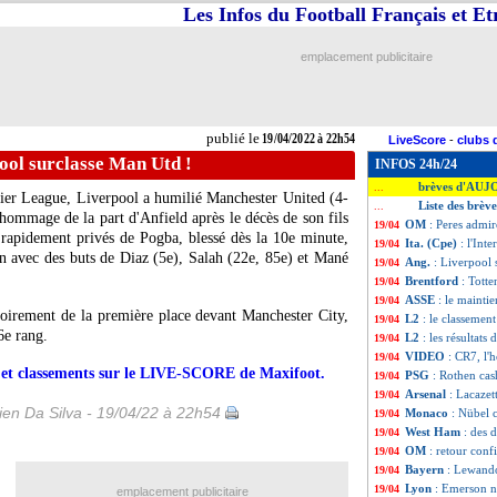
Les Infos du Football Français et E
emplacement publicitaire
publié le
19/04/2022 à 22h54
LiveScore
-
clubs 
ool surclasse Man Utd !
INFOS 24h/24
brèves d'AUJ
...
ier League, Liverpool a humilié Manchester United (4-
Liste des brèv
...
hommage de la part d'Anfield après le décès de son fils
OM
: Peres admi
19/04
t rapidement privés de Pogba, blessé dès la 10e minute,
Ita. (Cpe)
: l'Int
19/04
on avec des buts de Diaz (5e), Salah (22e, 85e) et Mané
Ang.
: Liverpool 
19/04
Brentford
: Tott
19/04
ASSE
: le mainti
19/04
oirement de la première place devant Manchester City,
L2
: le classemen
19/04
6e rang.
L2
: les résultats 
19/04
VIDEO
: CR7, l
19/04
rs et classements sur le LIVE-SCORE de Maxifoot.
PSG
: Rothen cas
19/04
Arsenal
: Lacazett
19/04
en Da Silva - 19/04/22 à 22h54
Monaco
: Nübel 
19/04
West Ham
: des 
19/04
OM
: retour con
19/04
Bayern
: Lewando
19/04
Lyon
: Emerson n'
19/04
emplacement publicitaire