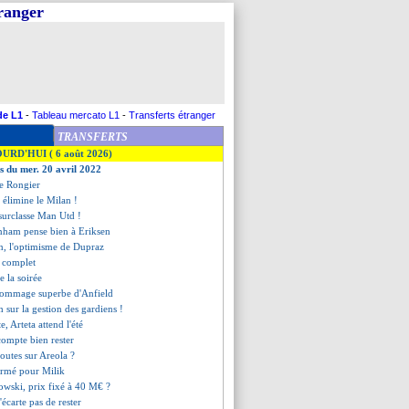
tranger
de L1
-
Tableau mercato L1
-
Transferts étranger
TRANSFERTS
OURD'HUI ( 6 août 2026)
es du mer. 20 avril 2022
re Rongier
er élimine le Milan !
surclasse Man Utd !
enham pense bien à Eriksen
en, l'optimisme de Dupraz
t complet
de la soirée
'hommage superbe d'Anfield
h sur la gestion des gardiens !
e, Arteta attend l'été
compte bien rester
doutes sur Areola ?
firmé pour Milik
wski, prix fixé à 40 M€ ?
écarte pas de rester