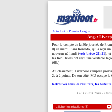
Actu foot
Premier League
>
Ang. : Liverp
Pour le compte de la 30e journée de Prem
0) ce mardi. Sans Ronaldo, qui a reçu un 
nouveau-né lundi (
voir brève 21h21
), e
les Red Devils ont reçu une véritable leç
(68e).
Au classement, Liverpool s'empare provis
2e à 2 points. De son côté, MU occupe le 
Retrouvez tous les résultats, les buteu
Lu 17.961 fois
- Dami
afficher les réactions (8)