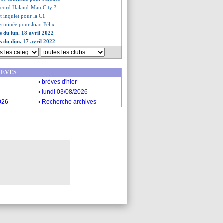
ccord Håland-Man City ?
it inquiet pour la C1
terminée pour Joao Félix
s du lun. 18 avril 2022
es du dim. 17 avril 2022
REVES
.
brèves d'hier
.
lundi 03/08/2026
.
026
Recherche archives