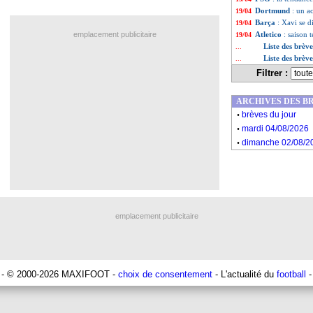
Dortmund
: un a
19/04
Barça
: Xavi se d
19/04
emplacement publicitaire
Atletico
: saison 
19/04
Liste des brève
...
Liste des brèv
...
Filtrer :
ARCHIVES DES B
.
brèves du jour
.
mardi 04/08/2026
.
dimanche 02/08/2
emplacement publicitaire
- © 2000-2026 MAXIFOOT -
choix de consentement
- L'actualité du
football
-