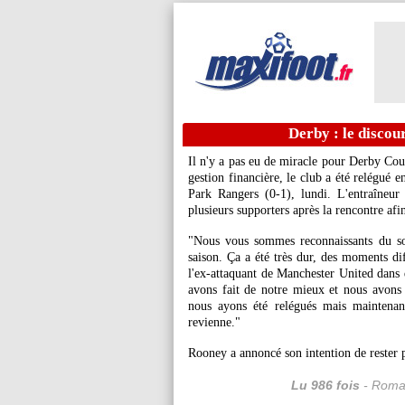
Derby : le discou
Il n'y a pas eu de miracle pour Derby Cou
gestion financière, le club a été relégué e
Park Rangers (0-1), lundi. L'entraîneu
plusieurs supporters après la rencontre afi
"Nous vous sommes reconnaissants du so
saison. Ça a été très dur, des moments dif
l'ex-attaquant de Manchester United dans 
avons fait de notre mieux et nous avons
nous ayons été relégués mais maintenan
revienne."
Rooney a annoncé son intention de rester p
Lu 986 fois
- Romai