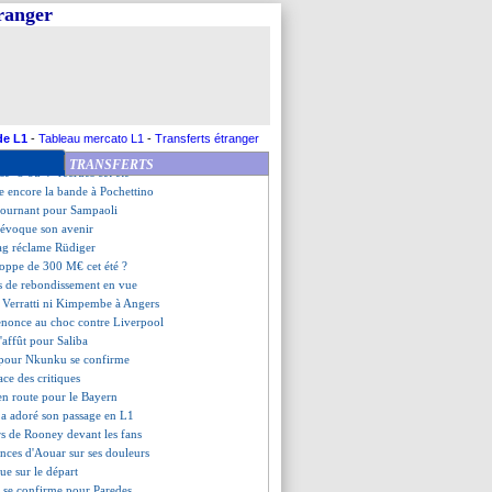
i dépendance notable
tranger
ale à Marseille
eane défend Ronaldo
 PAOK sanctionnés par l'UEFA
ar Aulas, Bosz a apprécié
la veut Coutinho à moitié prix
ains, la solution de Mathoux
assure Martial, mais...
de L1
-
Tableau mercato L1
-
Transferts étranger
ick flatte Klopp avant le derby
TRANSFERTS
se "3 ou 4" recrues cet été
le encore la bande à Pochettino
 tournant pour Sampaoli
 évoque son avenir
ag réclame Rüdiger
loppe de 300 M€ cet été ?
s de rebondissement en vue
, Verratti ni Kimpembe à Angers
enonce au choc contre Liverpool
 l'affût pour Saliba
êt pour Nkunku se confirme
ace des critiques
en route pour le Bayern
o a adoré son passage en L1
urs de Rooney devant les fans
ences d'Aouar sur ses douleurs
ue sur le départ
e se confirme pour Paredes