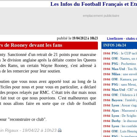
Barça
: une Pedr
19/04
Les Infos du Football Français et E
OM
: Peres se rég
19/04
Man Utd
: Roy K
19/04
emplacement publicitaire
LEC
: l'OM et le
19/04
Lyon
: conforté p
19/04
Barça
: Aston Vil
19/04
PSG-OM
: les m
19/04
publié le
19/04/2022 à 10h23
Séville
: Monchi r
19/04
LiveScore
-
clubs 
Man Utd
: Rangn
19/04
rs de Rooney devant les fans
INFOS 24h/24
OM
: Sampaoli vi
19/04
PSG
: le CUP tac
19/04
nty. Sanctionné d'un retrait de 21 points pour mauvaise
OM
: Nantes, un
19/04
n 3e division anglaise après la défaite contre les Queens
PSG
: Pochettino
19/04
r des Rams, un certain Wayne Rooney, s'est adressé à
Man Utd
: Ten H
19/04
n de les remercier pour leur soutien.
Milan
: une enve
19/04
OM
: Kamara, pa
19/04
utien que vous nous avez apporté tout au long de la
PSG
: sans Messi
19/04
ficiles pour nous et pour vous en particulier, a déclaré
Man Utd
: CR7 r
19/04
des propos relayés par RMC. C'était très dur mais nous
OM
: l'Atletico à
19/04
 fait tout ce que nous pouvions. C'est malheureux que
Bayern
: l'intér
19/04
t nous allons faire en sorte que ce club de football
Lyon
: Aouar s'ag
19/04
Ajax
: Mazraoui 
19/04
Lyon
: De Scigli
19/04
our "reconstruire ce club".
Derby
: le disco
19/04
Lyon
: les confid
19/04
n Rigaux - 19/04/22 à 10h23
OM
: Luis Henriq
19/04
PSG
: la tendanc
19/04