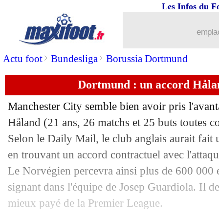
Les Infos du F
19/04
Man Utd
: Rangnick flatte Klopp avan
emplac
19/04
OM
: Sampaoli vise "3 ou 4" recrues c
>
>
Actu foot
Bundesliga
Borussia Dortmund
19/04
PSG
: le CUP tacle encore la bande à 
Dortmund : un accord Håla
19/04
OM
: Nantes, un tournant pour Sampa
Manchester City semble bien avoir pris l'avant
Håland (21 ans, 26 matchs et 25 buts toutes co
19/04
PSG
: Pochettino évoque son avenir
Selon le Daily Mail, le club anglais aurait fait 
19/04
en trouvant un accord contractuel avec l'atta
Man Utd
: Ten Hag réclame Rüdiger
Le Norvégien percevra ainsi plus de 600 000 
19/04
Milan
: une enveloppe de 300 M€ cet 
signant dans l'équipe de Josep Guardiola. Il de
mieux payé de la Premier League.
19/04
OM
: Kamara, pas de rebondissement