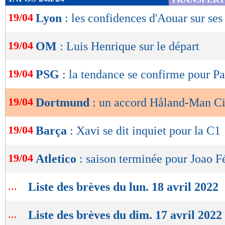
de
19/04
Lyon
: les confidences d'Aouar sur ses
lecture
OK
19/04
OM
: Luis Henrique sur le départ
19/04
PSG
: la tendance se confirme pour P
19/04
Dortmund
: un accord Håland-Man Ci
19/04
Barça
: Xavi se dit inquiet pour la C1
19/04
Atletico
: saison terminée pour Joao F
...
Liste des brèves du lun. 18 avril 2022
...
Liste des brèves du dim. 17 avril 2022