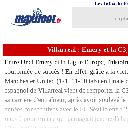
Les Infos du F
27/05
Juve
: Pirlo viré, Allegri en approche !
emplac
27/05
EdF
: Benzema, Le Graët l’avait vu ve
27/05
OM
: dénouement vendredi pour Gers
Villarreal : Emery et la C3,
27/05
Man Utd
: Scholes découpe les joueur
Entre Unai Emery et la Ligue Europa, l'histoire
couronnée de succès ! En effet, grâce à la vict
27/05
PSG
: Mbappé s'éloignerait du Real
Manchester United (1-1, 11-10 tab) en finale c
27/05
espagnol de Villarreal vient de remporter la C
Getafe
: Michel nommé (officiel)
sa carrière d'entraîneur, après avoir soulevé le
27/05
Naples
: ça brûle pour Spalletti
années consécutives avec le FC Séville entre
record pour Emery qui partageait jusque-là la p
27/05
JO
: Mbappé, Le Graët espère encore