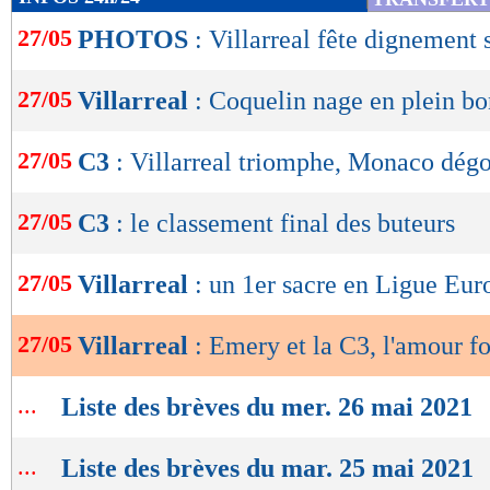
de
27/05
PHOTOS
: Villarreal fête dignement 
lecture
OK
27/05
Villarreal
: Coquelin nage en plein b
27/05
C3
: Villarreal triomphe, Monaco dég
27/05
C3
: le classement final des buteurs
27/05
Villarreal
: un 1er sacre en Ligue Eur
27/05
Villarreal
: Emery et la C3, l'amour fo
...
Liste des brèves du mer. 26 mai 2021
...
Liste des brèves du mar. 25 mai 2021