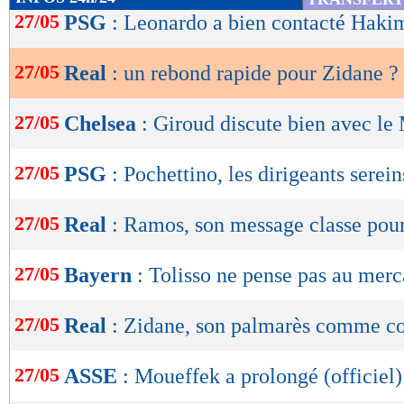
de
27/05
PSG
: Leonardo a bien contacté Hakim
lecture
27/05
Real
: un rebond rapide pour Zidane ?
OK
27/05
Chelsea
: Giroud discute bien avec le
27/05
PSG
: Pochettino, les dirigeants serein
27/05
Real
: Ramos, son message classe pou
27/05
Bayern
: Tolisso ne pense pas au merc
27/05
Real
: Zidane, son palmarès comme c
27/05
ASSE
: Moueffek a prolongé (officiel)