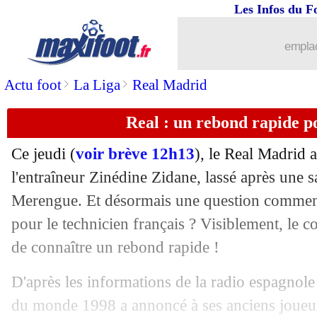
Les Infos du F
27/05
Lorient
: Grbic allume Pélissier
emplac
27/05
Bayern
: Choupo-Moting bientôt réc
>
>
Actu foot
La Liga
Real Madrid
27/05
Milan
: Maignan justifie son choix
Real : un rebond rapide p
27/05
Man Utd
: Mejbri choisit la Tunisie
Ce jeudi (
voir brève 12h13
), le Real Madrid a
27/05
EdF
: Varane très heureux pour Benz
l'entraîneur Zinédine Zidane, lassé après une 
Merengue. Et désormais une question commence
27/05
EdF
: Benzema, Platini regrette le te
pour le technicien français ? Visiblement, le co
de connaître un rebond rapide !
27/05
Benfica
: un rêve nommé Buffon
D'après les informations de la radio espagno
27/05
Villarreal
: Emery remercie ses joueu
du monde 1998 a annoncé à ses anciens joueu