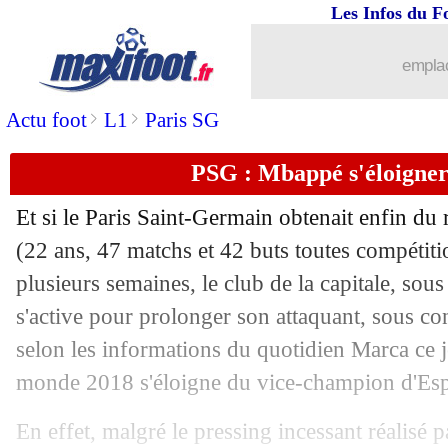
Les Infos du F
27/05
PSG
: Leonardo a bien contacté Hakim
emplac
27/05
Real
: un rebond rapide pour Zidane ?
>
>
Actu foot
L1
Paris SG
27/05
Chelsea
: Giroud discute bien avec le
PSG : Mbappé s'éloigner
27/05
PSG
: Pochettino, les dirigeants serein
Et si le Paris Saint-Germain obtenait enfin d
27/05
Real
: Ramos, son message classe pou
(22 ans, 47 matchs et 42 buts toutes compétiti
plusieurs semaines, le club de la capitale, sou
27/05
Bayern
: Tolisso ne pense pas au merc
s'active pour prolonger son attaquant, sous con
selon les informations du quotidien Marca ce 
27/05
Real
: Zidane, son palmarès comme c
monde 2018 s'éloigne du vice-champion d'Es
27/05
ASSE
: Moueffek a prolongé (officiel)
En effet, malgré le pressing incessant réalisé