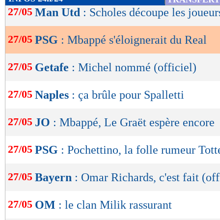
de
27/05
Man Utd
: Scholes découpe les joueur
lecture
27/05
PSG
: Mbappé s'éloignerait du Real
OK
27/05
Getafe
: Michel nommé (officiel)
27/05
Naples
: ça brûle pour Spalletti
27/05
JO
: Mbappé, Le Graët espère encore
27/05
PSG
: Pochettino, la folle rumeur Tot
27/05
Bayern
: Omar Richards, c'est fait (off
27/05
OM
: le clan Milik rassurant