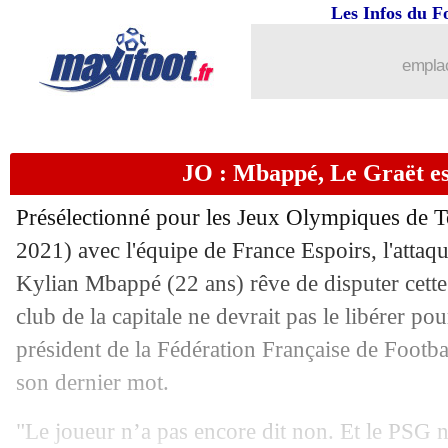
27/05
PSG
: Pochettino, les dirigeants serein
Les Infos du F
27/05
Real
: Ramos, son message classe pou
emplac
27/05
Bayern
: Tolisso ne pense pas au merc
JO : Mbappé, Le Graët e
27/05
Real
: Zidane, son palmarès comme c
Présélectionné pour les Jeux Olympiques de To
27/05
ASSE
: Moueffek a prolongé (officiel)
2021) avec l'équipe de France Espoirs, l'attaq
Kylian Mbappé (22 ans) rêve de disputer cette
27/05
Barça
: Laporta rêve de Guardiola
club de la capitale ne devrait pas le libérer po
27/05
Lille
: la surprise Fatih Terim ?
président de la Fédération Française de Footba
son dernier mot.
27/05
Valence
: Bordalas nommé (officiel)
"Le joueur n’a pas encore dit non. Et le PSG no