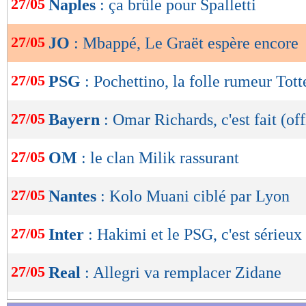
27/05
Naples
: ça brûle pour Spalletti
de
lecture
27/05
JO
: Mbappé, Le Graët espère encore
OK
27/05
PSG
: Pochettino, la folle rumeur Tot
27/05
Bayern
: Omar Richards, c'est fait (off
27/05
OM
: le clan Milik rassurant
27/05
Nantes
: Kolo Muani ciblé par Lyon
27/05
Inter
: Hakimi et le PSG, c'est sérieux 
27/05
Real
: Allegri va remplacer Zidane