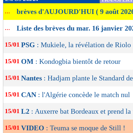
de
...
brèves d'AUJOURD'HUI ( 9 août 202
lecture
OK
...
Liste des brèves du mar. 16 janvier 20
15/01
PSG
: Mukiele, la révélation de Riolo
15/01
OM
: Kondogbia bientôt de retour
15/01
Nantes
: Hadjam plante le Standard de
15/01
CAN
: l'Algérie concède le match nul
15/01
L2
: Auxerre bat Bordeaux et prend la 
15/01
VIDEO
: Teuma se moque de Still !