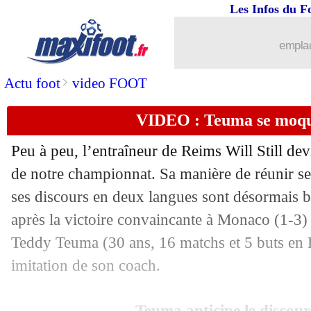
Les Infos du F
emplac
>
Actu foot
video FOOT
VIDEO : Teuma se moque 
Peu à peu, l’entraîneur de Reims Will Still de
de notre championnat. Sa manière de réunir ses 
ses discours en deux langues sont désormais b
après la victoire convaincante à Monaco (1-3)
Teddy Teuma
(30 ans, 16 matchs et 5 buts en 
imitation de son coach.
Teuma anticipe le discours