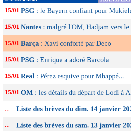
de
15/01
PSG
: le Bayern confiant pour Mukiel
lecture
OK
15/01
Nantes
: malgré l'OM, Hadjam vers le
15/01
Barça
: Xavi conforté par Deco
15/01
PSG
: Enrique a adoré Barcola
15/01
Real
: Pérez esquive pour Mbappé...
15/01
OM
: les détails du départ de Lodi à A
...
Liste des brèves du dim. 14 janvier 20
...
Liste des brèves du sam. 13 janvier 20