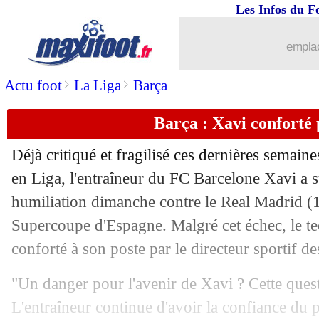
Les Infos du F
15/01
PSG
: Enrique ne voulait rien changer
emplac
15/01
CAN
: El-Hadji Diouf encense l'Algér
>
>
Actu foot
La Liga
Barça
15/01
Dortmund
: Kehl veut garder Sancho, 
Barça : Xavi conforté
15/01
PSG
: Moscardo, les Corinthians s'aga
Déjà critiqué et fragilisé ces dernières semaine
en Liga, l'entraîneur du FC Barcelone Xavi a s
15/01
OM
: Sparagna, le come-back en rése
humiliation dimanche contre le Real Madrid (1-
15/01
Supercoupe d'Espagne. Malgré cet échec, le te
Real
: Vinicius esquive aussi pour Mb
conforté à son poste par le directeur sportif 
15/01
Barça
: le mercato totalement bloqué
"Un danger pour l'avenir de Xavi ? Cette ques
15/01
PSG
: Darmanin répond à la polémiq
L'entraîneur continue d'avoir la confiance du p