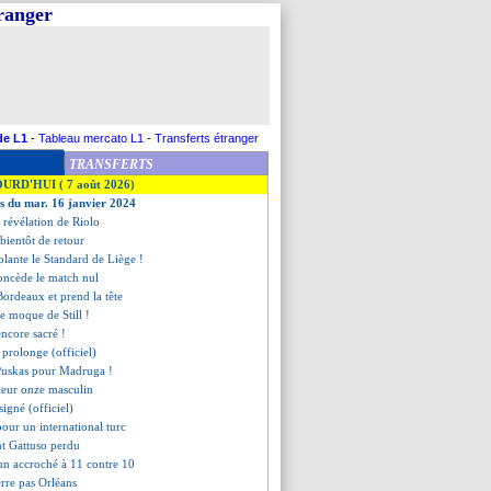
tranger
de L1
-
Tableau mercato L1
-
Transferts étranger
TRANSFERTS
OURD'HUI ( 7 août 2026)
es du mar. 16 janvier 2024
a révélation de Riolo
bientôt de retour
lante le Standard de Liège !
concède le match nul
Bordeaux et prend la tête
e moque de Still !
encore sacré !
 prolonge (officiel)
 Puskas pour Madruga !
lleur onze masculin
signé (officiel)
pour un international turc
nt Gattuso perdu
un accroché à 11 contre 10
erre pas Orléans