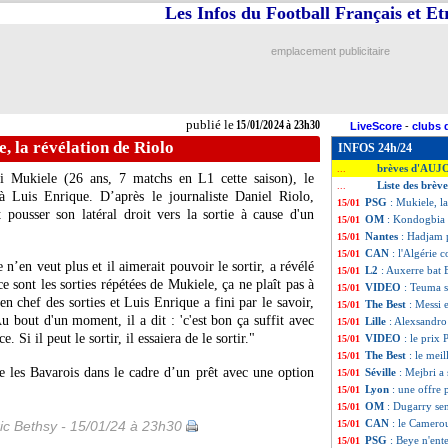
Les Infos du Football Français et E
emplacement publicitaire
publié le
15/01/2024 à 23h30
LiveScore
-
clubs 
, la révélation de Riolo
INFOS 24h/24
brèves d'AUJ
...
i Mukiele
(26 ans, 7 matchs en L1 cette saison), le
Liste des brèv
...
à Luis Enrique. D’après le journaliste Daniel Riolo,
PSG
: Mukiele, l
15/01
 pousser son latéral droit vers la sortie à cause d'un
OM
: Kondogbia 
15/01
Nantes
: Hadjam p
15/01
CAN
: l'Algérie 
15/01
n’en veut plus et il aimerait pouvoir le sortir, a révélé
L2
: Auxerre bat 
15/01
e sont les sorties répétées de Mukiele, ça ne plaît pas à
VIDEO
: Teuma s
15/01
en chef des sorties et Luis Enrique a fini par le savoir,
The Best
: Messi 
15/01
 bout d'un moment, il a dit : 'c'est bon ça suffit avec
Lille
: Alexsandro
15/01
. Si il peut le sortir, il essaiera de le sortir."
VIDEO
: le prix
15/01
The Best
: le mei
15/01
e les Bavarois dans le cadre d’un prêt avec une option
Séville
: Mejbri a 
15/01
Lyon
: une offre 
15/01
OM
: Dugarry se
15/01
CAN
: le Camero
ic Bethsy - 15/01/24 à 23h30
15/01
PSG
: Beye n'ent
15/01