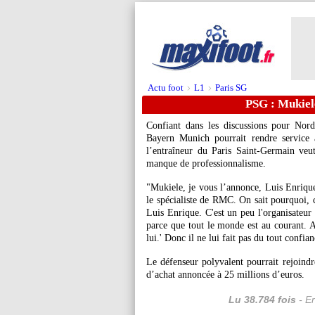
Actu foot
L1
Paris SG
>
>
PSG : Mukiele
Confiant dans les discussions pour
Nord
Bayern Munich pourrait rendre service 
l’entraîneur du Paris Saint-Germain veut
manque de professionnalisme.
"Mukiele, je vous l’annonce, Luis Enrique 
le spécialiste de RMC. On sait pourquoi, c
Luis Enrique. C'est un peu l'organisateur 
parce que tout le monde est au courant. Au
lui.' Donc il ne lui fait pas du tout confiance
Le défenseur polyvalent pourrait rejoindr
d’achat annoncée à 25 millions d’euros.
Lu 38.784 fois
- Er