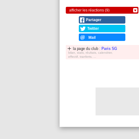
afficher les réactions (9)
Partager
Twitter
Mail
la page du club :
Paris SG
bilan, stats, réultats, calendrier,
effectif, tranferts, ...