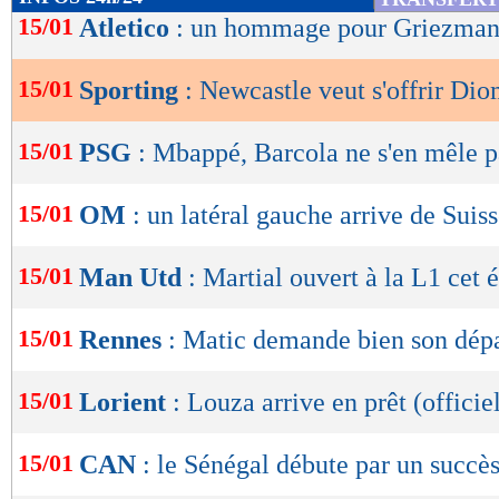
de
15/01
Atletico
: un hommage pour Griezma
lecture
15/01
Sporting
: Newcastle veut s'offrir Di
OK
15/01
PSG
: Mbappé, Barcola ne s'en mêle p
15/01
OM
: un latéral gauche arrive de Suiss
15/01
Man Utd
: Martial ouvert à la L1 cet é
15/01
Rennes
: Matic demande bien son dépa
15/01
Lorient
: Louza arrive en prêt (officie
15/01
CAN
: le Sénégal débute par un succès