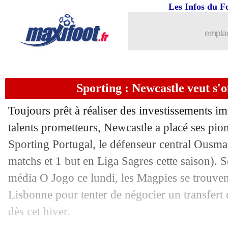
Les Infos du F
15/01
Nantes
: Hadjam plante le Standard de
emplac
15/01
CAN
: l'Algérie concède le match nul
15/01
L2
: Auxerre bat Bordeaux et prend la 
Sporting : Newcastle veut s'
15/01
VIDEO
: Teuma se moque de Still !
Toujours prêt à réaliser des investissements im
15/01
The Best
: Messi encore sacré !
talents prometteurs, Newcastle a placé ses pion
Sporting Portugal, le défenseur central Ousm
15/01
Lille
: Alexsandro prolonge (officiel)
matchs et 1 but en Liga Sagres cette saison). 
média O Jogo ce lundi, les Magpies se trouv
15/01
VIDEO
: le prix Puskas pour Madruga
Lisbonne pour tenter de négocier un transfert d
dès cet hiver.
15/01
The Best
: le meilleur onze masculin