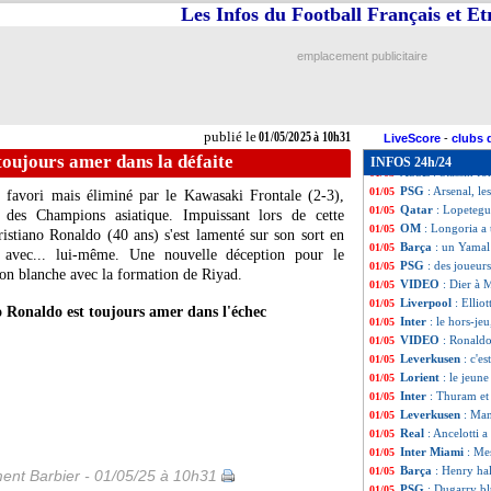
Man City
: Rodri
01/05
Les Infos du Football Français et E
Real
: Vazquez et
01/05
LdC
: PSG-Inter, 
01/05
emplacement publicitaire
Barça
: coup dur
01/05
Leverkusen
: Wir
01/05
Monaco
: fin de
01/05
Inter
: Pavard, In
01/05
publié le
01/05/2025 à 10h31
Bayern
: Müller,
01/05
LiveScore
-
clubs 
Barça
: Raphinha
01/05
oujours amer dans la défaite
INFOS 24h/24
ASSE
: Stassin f
01/05
PSG
: Arsenal, l
01/05
 favori mais éliminé par le Kawasaki Frontale (2-3),
Qatar
: Lopetegu
01/05
 des Champions asiatique. Impuissant lors de cette
OM
: Longoria a 
01/05
ristiano Ronaldo (40 ans) s'est lamenté sur son sort en
Barça
: un Yamal
01/05
s avec... lui-même. Une nouvelle déception pour le
PSG
: des joueur
01/05
son blanche avec la formation de Riyad.
VIDEO
: Dier à 
01/05
Liverpool
: Ellio
01/05
 Ronaldo est toujours amer dans l'échec
Inter
: le hors-je
01/05
VIDEO
: Ronaldo
01/05
Leverkusen
: c'e
01/05
Lorient
: le jeun
01/05
Inter
: Thuram et
01/05
Leverkusen
: Man
01/05
Real
: Ancelotti a
01/05
Inter Miami
: Me
01/05
Barça
: Henry ha
01/05
ent Barbier - 01/05/25 à 10h31
PSG
: Dugarry bl
01/05