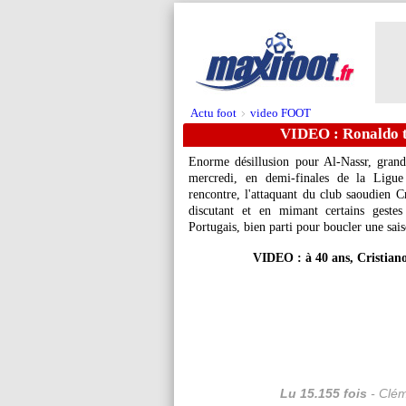
Actu foot
video FOOT
>
VIDEO : Ronaldo t
Enorme désillusion pour Al-Nassr, grand
mercredi, en demi-finales de la Ligue
rencontre, l'attaquant du club saoudien C
discutant et en mimant certains geste
Portugais, bien parti pour boucler une sai
VIDEO : à 40 ans, Cristiano
Lu 15.155 fois
- Clém