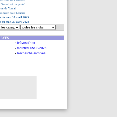
- "Yamal est un génie"
ation de Yamal
ssimiste pour Lautaro
es du mer. 30 avril 2025
es du mar. 29 avril 2025
REVES
.
brèves d'hier
.
mercredi 05/08/2026
.
Recherche archives