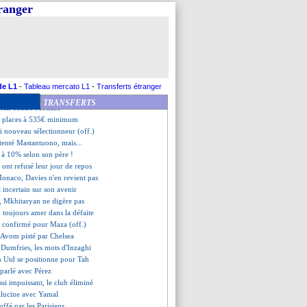
, la patience de Guardiola
tranger
 Modric, un accord particulier
finale la plus probable
 confirmé pour Koundé !
tz, le Real a déjà renoncé ?
 saison pour Golovin
zaghi n'y croit pas...
 une passerelle vers le LAFC ?
de L1
-
Tableau mercato L1
-
Transferts étranger
 se rapproche d'un record de CR7
TRANSFERTS
orfait contre Monaco
es places à 535€ minimum
i nouveau sélectionneur (off.)
tenté Mastantuono, mais...
 à 10% selon son père !
s ont refusé leur jour de repos
Monaco, Davies n'en revient pas
tt incertain sur son avenir
u, Mkhitaryan ne digère pas
 toujours amer dans la défaite
st confirmé pour Maza (off.)
e Avom pisté par Chelsea
 Dumfries, les mots d'Inzaghi
 Utd se positionne pour Tah
 parlé avec Pérez
ssi impuissant, le club éliminé
llucine avec Yamal
uffé par les Parisiens