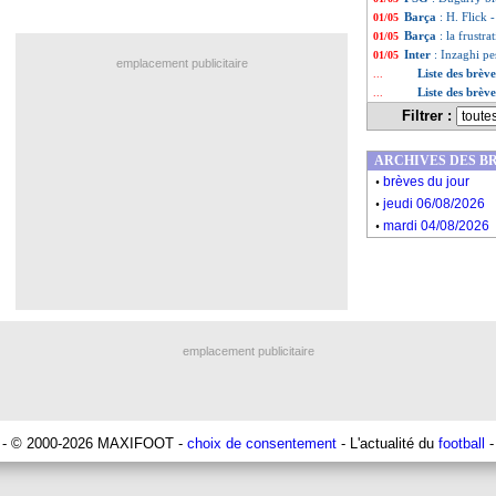
Barça
: H. Flick 
01/05
Barça
: la frustr
01/05
Inter
: Inzaghi pe
01/05
emplacement publicitaire
Liste des brèv
...
Liste des brèv
...
Filtrer :
ARCHIVES DES B
.
brèves du jour
.
jeudi 06/08/2026
.
mardi 04/08/2026
emplacement publicitaire
- © 2000-2026 MAXIFOOT -
choix de consentement
- L'actualité du
football
-