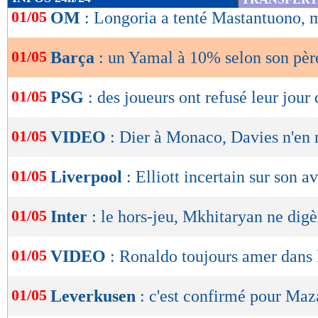
de
01/05
OM
: Longoria a tenté Mastantuono, m
lecture
01/05
Barça
: un Yamal à 10% selon son pèr
OK
01/05
PSG
: des joueurs ont refusé leur jour
01/05
VIDEO
: Dier à Monaco, Davies n'en 
01/05
Liverpool
: Elliott incertain sur son a
01/05
Inter
: le hors-jeu, Mkhitaryan ne digè
01/05
VIDEO
: Ronaldo toujours amer dans 
01/05
Leverkusen
: c'est confirmé pour Maza