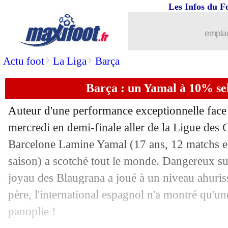
Les Infos du F
01/05
Barça
: Sacchi déçu par les Blaugrana
emplac
01/05
Lille
: Mbappé va se faire opérer
>
>
Actu foot
La Liga
Barça
01/05
Inter
: Thuram, le porte-bonheur
Barça : un Yamal à 10% sel
01/05
Nice
: le club en vente, le PIF sur le c
Auteur d'une performance exceptionnelle face à
01/05
Man City
: Rodri, la patience de Guar
mercredi en demi-finale aller de la Ligue des 
Barcelone Lamine
Yamal
(17 ans, 12 matchs e
01/05
Real
: Vazquez et Modric, un accord pa
saison) a scotché tout le monde. Dangereux sur
joyau des Blaugrana a joué à un niveau ahuriss
01/05
LdC
: PSG-Inter, finale la plus probab
père, l'international espagnol n'a montré qu'un
panoplie !
01/05
Barça
: coup dur confirmé pour Kound