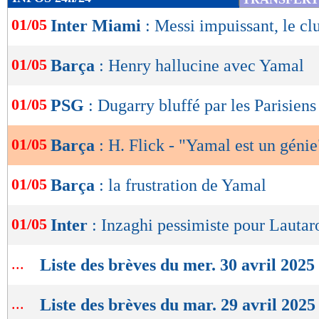
de
01/05
Inter Miami
: Messi impuissant, le cl
lecture
OK
01/05
Barça
: Henry hallucine avec Yamal
01/05
PSG
: Dugarry bluffé par les Parisiens
01/05
Barça
: H. Flick - "Yamal est un génie
01/05
Barça
: la frustration de Yamal
01/05
Inter
: Inzaghi pessimiste pour Lautar
...
Liste des brèves du mer. 30 avril 2025
...
Liste des brèves du mar. 29 avril 2025