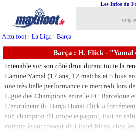
Les Infos du F
01/05
Barça
: Raphinha se rapproche d'un r
emplac
01/05
ASSE
: Stassin forfait contre Monaco
>
>
Actu foot
La Liga
Barça
01/05
PSG
: Arsenal, les places à 535€ mi
Barça : H. Flick - "Yamal 
01/05
Qatar
: Lopetegui nouveau sélectionne
Intenable sur son côté droit durant toute la renc
Lamine Yamal (17 ans, 12 matchs et 5 buts en 
01/05
OM
: Longoria a tenté Mastantuono, m
une très belle performance ce mercredi lors de 
01/05
Ligue des Champions entre le FC Barcelone et 
Barça
: un Yamal à 10% selon son pèr
L'entraîneur du Barça Hansi Flick a forcément 
01/05
PSG
: des joueurs ont refusé leur jour
son champion d'Europe espagnol, tout en refus
comme le successeur de Lionel Messi chez les
01/05
VIDEO
: Dier à Monaco, Davies n'en 