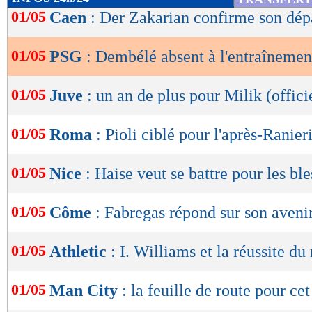
de
01/05
Caen
: Der Zakarian confirme son dép
lecture
01/05
PSG
: Dembélé absent à l'entraînemen
OK
01/05
Juve
: un an de plus pour Milik (offici
01/05
Roma
: Pioli ciblé pour l'après-Ranier
01/05
Nice
: Haise veut se battre pour les ble
01/05
Côme
: Fabregas répond sur son aveni
01/05
Athletic
: I. Williams et la réussite d
01/05
Man City
: la feuille de route pour cet