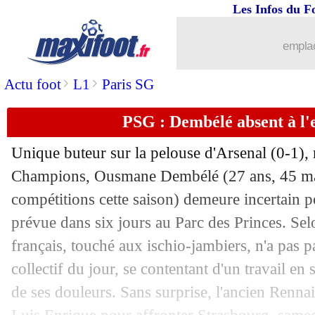
Les Infos du F
01/05
Man Utd
: Maguire s'attend à du cha
emplac
01/05
Athletic
: c'est mission quasi impossibl
>
>
Actu foot
L1
Paris SG
01/05
Man Utd
: l'étrange statistique offensi
PSG : Dembélé absent à l'
01/05
VIDEO
: la superbe demi-volée d'Ant
Unique buteur sur la pelouse d'Arsenal (0-1),
01/05
C3
: MU vers la finale, Tottenham ass
Champions, Ousmane
Dembélé
(27 ans, 45 ma
compétitions cette saison) demeure incertain p
01/05
C4
: Chelsea cartonne, le Betis s'impo
prévue dans six jours au Parc des Princes. Se
français, touché aux ischio-jambiers, n'a pas pa
01/05
Ang.
: Nottingham Forest surpris par 
collectif du jour, se contentant d'un travail en
de ses douleurs. Sans surprise, l'ancien Rennai
01/05
Liverpool
: Aït Nouri dans le viseur