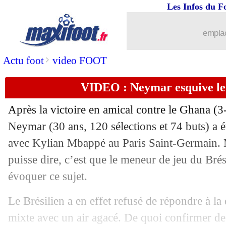
Les Infos du F
24/09
LdC
: Al-Khelaïfi ironise sur le sacre
emplac
24/09
Cameroun
: Eto'o vise la finale du M
>
Actu foot
video FOOT
24/09
Liverpool
: Van Dijk ne se cache pas
VIDEO : Neymar esquive le
24/09
EdF
: Kolo Muani rêve du Mondial
Après la victoire en amical contre le Ghana (
24/09
Man Utd
: Alves grand fan de Ronald
Neymar (30 ans, 120 sélections et 74 buts) a ét
avec Kylian Mbappé au Paris Saint-Germain. 
24/09
Barça
: Koundé, durée d'indisponibili
puisse dire, c’est que le meneur de jeu du Brés
évoquer ce sujet.
24/09
CdM 2022
: Lahm justifie son boycott
Le Brésilien a en effet refusé de répondre à la 
24/09
Allemagne
: Flick a ouvert les yeux
mixte avec un air agacé. De quoi confirmer des