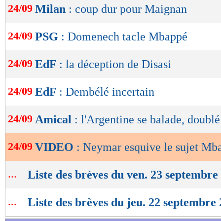
24/09
Milan
: coup dur pour Maignan
de
lecture
24/09
PSG
: Domenech tacle Mbappé
OK
24/09
EdF
: la déception de Disasi
24/09
EdF
: Dembélé incertain
24/09
Amical
: l'Argentine se balade, doubl
24/09
VIDEO
: Neymar esquive le sujet Mb
...
Liste des brèves du ven. 23 septembre
...
Liste des brèves du jeu. 22 septembre