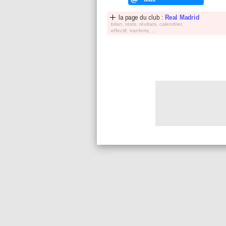
la page du club :
Real Madrid
bilan, stats, réultats, calendrier,
effectif, tranferts, ...