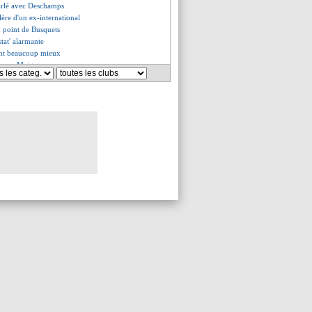
arlé avec Deschamps
olère d'un ex-international
u point de Busquets
stat' alarmante
ent beaucoup mieux
 pour Maignan
tacle Mbappé
n de Disasi
certain
ine se balade, doublé de Messi
 esquive le sujet Mbappé
es du ven. 23 septembre 2022
es du jeu. 22 septembre 2022