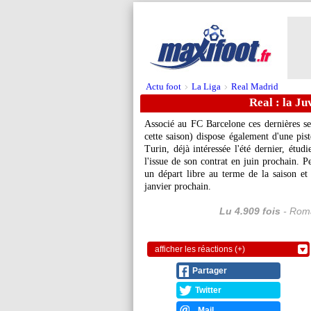
Actu foot
La Liga
Real Madrid
>
>
Real : la Ju
Associé au FC Barcelone ces dernières s
cette saison) dispose également d'une pist
Turin, déjà intéressée l'été dernier, étud
l'issue de son contrat en juin prochain. P
un départ libre au terme de la saison et
janvier prochain.
Lu 4.909 fois
- Roma
afficher les réactions (+)
Partager
Twitter
Mail