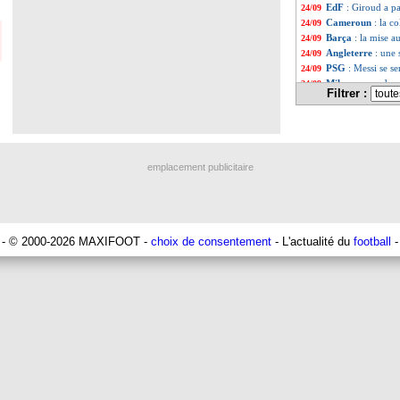
EdF
: Giroud a p
24/09
Cameroun
: la c
24/09
Barça
: la mise a
24/09
Angleterre
: une 
24/09
PSG
: Messi se s
24/09
Milan
: coup dur
24/09
Filtrer :
PSG
: Domenech 
24/09
EdF
: la déceptio
24/09
EdF
: Dembélé in
24/09
Amical
: l'Argent
24/09
VIDEO
: Neymar
24/09
emplacement publicitaire
Liste des brèv
...
Liste des brèv
...
- © 2000-2026 MAXIFOOT -
choix de consentement
- L'actualité du
football
-