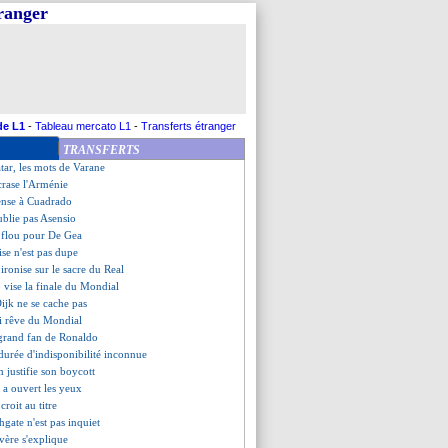
tranger
 renversée, malgré Håland
 anecdote de Buffon sur Maignan
re voir Giroud chez les Bleus
mente l'affaire Pogba
schamps maintient le suspense
mand espère encore battre l'EdF
laire contre le Danemark
de L1
-
Tableau mercato L1
-
Transferts étranger
Deschamps confirme une gêne
TRANSFERTS
ttre la main au portefeuille
atar, les mots de Varane
crase l'Arménie
ense à Cuadrado
oublie pas Asensio
r flou pour De Gea
ise n'est pas dupe
 ironise sur le sacre du Real
o vise la finale du Mondial
ijk ne se cache pas
i rêve du Mondial
 grand fan de Ronaldo
durée d'indisponibilité inconnue
 justifie son boycott
k a ouvert les yeux
croit au titre
hgate n'est pas inquiet
vère s'explique