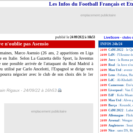
Les Infos du Football Français et E
LdN
: la Norvège
24/09
Milan
: la belle
24/09
EdF
: Varane ado
24/09
emplacement publicitaire
EdF
: Varane com
24/09
EdF
: Giroud, De
24/09
Danemark
: Hjul
24/09
EdF
: Areola titu
24/09
publié le
24/09/2022 à 16h53
LiveScore
-
clubs 
EdF
: Dembélé, 
24/09
ve n'oublie pas Asensio
INFOS 24h/24
Nice
: Ineos va me
24/09
CdM 2022
: le Q
24/09
emaines, Marco Asensio (26 ans, 2 apparitions en Liga
LdN
: l'Ukraine é
24/09
e en Italie. Selon La Gazzetta dello Sport, la Juventus
Juve
: la Roma p
24/09
ie une possible arrivée de l'attaquant du Real Madrid à
Real
: la Juve n'
24/09
eu utilisé par Carlo Ancelotti, l'Espagnol se dirige vers
Man Utd
: aveni
24/09
 pourra négocier avec le club de son choix dès le 1er
Lens
: Fofana, Ha
24/09
LdC
: Al-Khelaïfi
24/09
Cameroun
: Eto'
24/09
in Rigaux - 24/09/22 à 16h53
Liverpool
: Van D
24/09
EdF
: Kolo Muan
24/09
Man Utd
: Alves
24/09
Barça
: Koundé, 
24/09
CdM 2022
: Lahm
24/09
emplacement publicitaire
Allemagne
: Flic
24/09
Arsenal
: Wenger 
24/09
Angleterre
: Sout
24/09
Nice
: sans DS, Ri
24/09