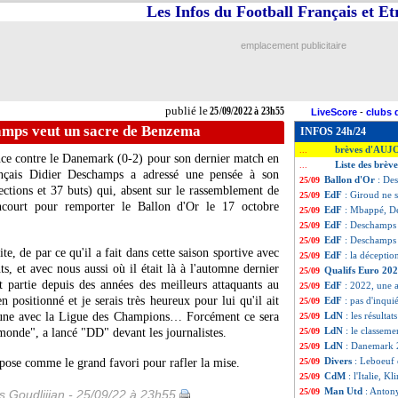
Les Infos du Football Français et E
emplacement publicitaire
publié le
25/09/2022 à 23h55
LiveScore
-
clubs 
amps veut un sacre de Benzema
INFOS 24h/24
brèves d'AUJ
...
nce contre le Danemark (0-2) pour son dernier match en
Liste des brèv
...
ançais Didier Deschamps a adressé une pensée à son
Ballon d'Or
: De
25/09
ctions et 37 buts) qui, absent sur le rassemblement de
EdF
: Giroud ne s
25/09
ncourt pour remporter le Ballon d'Or le 17 octobre
EdF
: Mbappé, D
25/09
EdF
: Deschamps
25/09
EdF
: Deschamps 
25/09
ite, de par ce qu'il a fait dans cette saison sportive avec
EdF
: la décepti
25/09
ts, et avec nous aussi où il était là à l'automne dernier
Qualifs Euro 20
25/09
t partie depuis des années des meilleurs attaquants au
EdF
: 2022, une a
25/09
n positionné et je serais très heureux pour lui qu'il ait
EdF
: pas d'inqu
25/09
u une avec la Ligue des Champions… Forcément ce sera
LdN
: les résultat
25/09
LdN
: le classem
monde", a lancé "DD" devant les journalistes.
25/09
LdN
: Danemark 2
25/09
Divers
: Leboeuf 
pose comme le grand favori pour rafler la mise.
25/09
CdM
: l'Italie, 
25/09
Man Utd
: Anton
25/09
is Goudlijian - 25/09/22 à 23h55