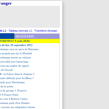
tranger
de L1
-
Tableau mercato L1
-
Transferts étranger
TRANSFERTS
OURD'HUI ( 9 août 2026)
es du lun. 26 septembre 2022
schamps veut un sacre de Benzema
e projette pas sur le Mondial
eschamps monte au créneau
 n'accable pas Camavinga
voit une piqûre de rappel
on de Giroud
24
: la France dans le chapeau 2
nnée difficile pour les Bleus ?
iétude pour Deschamps
s de la soirée
ent du groupe 1 (France)
-0 France (fini)
en veut à Roberto Carlos
Klinsmann parle d'un désastre
y raconte son adaptation réussie