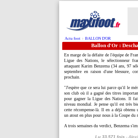
Actu foot
BALLON D'OR
>
Ballon d'Or : Desch
En marge de la défaite de l'équipe de Fra
Ligue des Nations, le sélectionneur fr
attaquant Karim Benzema (34 ans, 97 séle
septembre en raison d'une blessure, co
prochain.
"J'espère que ce sera lui parce qu'il le mér
son club où il a gagné des titres importan
pour gagner la Ligue des Nations. Il fai
niveau mondial. Je pense qu'il est très bie
cette récompense-là. Il en a déjà obten
un atout en plus pour nous à la Coupe du 
A trois semaines du verdict, Benzema s'im
Lu 33.571 fois
- Alex