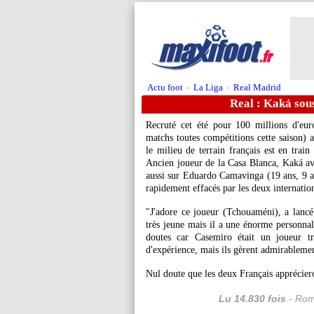
Actu foot
La Liga
Real Madrid
>
>
Real : Kaká sou
Recruté cet été pour 100 millions d'eu
matchs toutes compétitions cette saison
le milieu de terrain français est en trai
Ancien joueur de la Casa Blanca, Kaká av
aussi sur Eduardo Camavinga (19 ans, 9 ap
rapidement effacés par les deux internatio
"J'adore ce joueur (Tchouaméni), a lancé 
très jeune mais il a une énorme personnali
doutes car Casemiro était un joueur 
d'expérience, mais ils gèrent admirablemen
Nul doute que les deux Français apprécier
Lu 14.830 fois
- Rom