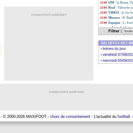
OM
: la Roma, Ve
25/09
Real
: Valverde a
25/09
VIDEO
: le 1er 
25/09
emplacement publicitaire
Monaco
: B. Badi
25/09
Espagne
: L. Enr
25/09
Liste des brèv
...
Filtrer :
Liste des brèv
...
ARCHIVES DES B
.
brèves du jour
.
vendredi 07/08/20
.
mercredi 05/08/20
emplacement publicitaire
- © 2000-2026 MAXIFOOT -
choix de consentement
- L'actualité du
football
-