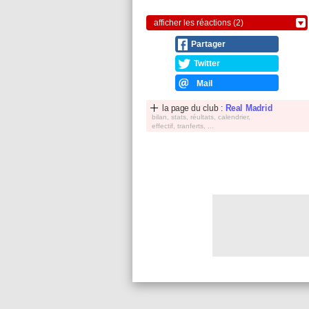
afficher les réactions (2)
Partager
Twitter
Mail
la page du club :
Real Madrid
bilan, stats, réultats, calendrier,
effectif, tranferts, ...