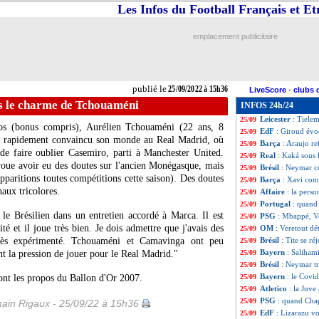
Les Infos du Football Français et E
EdF
: Giroud fina
25/09
Ballon d'Or
: po
25/09
EdF (U18)
: 4 ca
25/09
emplacement publicitaire
Real
: Kroos-Mod
25/09
LdN
: la France r
25/09
EdF
: Deschamps 
25/09
PSG
: R. Sanche
25/09
publié le
25/09/2022 à 15h36
LiveScore
-
clubs 
LdN
: la Lettoni
25/09
s le charme de Tchouaméni
INFOS 24h/24
Juve
: Pogba se f
25/09
Leicester
: Tiele
25/09
ros (bonus compris), Aurélien Tchouaméni (22 ans, 8
EdF
: Giroud évo
25/09
) a rapidement convaincu son monde au Real Madrid, où
Barça
: Araujo re
25/09
n de faire oublier Casemiro, parti à Manchester United.
Real
: Kaká sous
25/09
oue avoir eu des doutes sur l'ancien Monégasque, mais
Brésil
: Neymar c
25/09
paritions toutes compétitions cette saison). Des doutes
Barça
: Xavi com
25/09
naux tricolores.
Affaire
: la perso
25/09
Portugal
: quand 
25/09
le Brésilien dans un entretien accordé à Marca. Il est
PSG
: Mbappé, V
25/09
té et il joue très bien. Je dois admettre que j'avais des
OM
: Veretout dét
25/09
très expérimenté. Tchouaméni et Camavinga ont peu
Brésil
: Tite se ré
25/09
Bayern
: Saliham
t la pression de jouer pour le Real Madrid."
25/09
Brésil
: Neymar tr
25/09
Bayern
: le Covi
ont les propos du Ballon d'Or 2007.
25/09
Atletico
: la Juv
25/09
PSG
: quand Cha
25/09
ain Rigaux - 25/09/22 à 15h36
EdF
: Lizarazu v
25/09