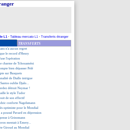
tranger
lement titulaire
ur Kaká, Benzema le mérite
rtons rouges, match arrêté...
ric, des modèles pour Camavinga
eléguée en Ligue B si...
conseille à Mbappé de souffler
s - "heureux de mon choix"
de L1
-
Tableau mercato L1
-
Transferts étranger
e promue en Ligue C
TRANSFERTS
ixe un objectif pour son retour
mans n'a aucun regret
que le record d'Henry
fuse l'opération
 le charme de Tchouaméni
ompte bien dépasser Pelé
pte sur Busquets
nnalité de Diallo intrigue
Santos oublie Djalo...
erdez détruit Neymar !
aille le style Tudor
jouit de son effectif
idzic conforte Nagelsmann
ès optimiste pour le Mondial
d a poussé Pavard en dépression
e pense à Griezmann
pron mentait à Emery...
ote Giroud au Mondial