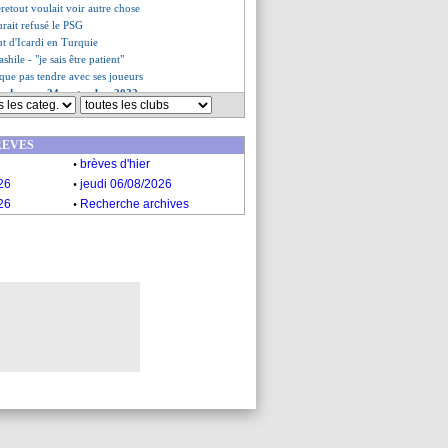
retout voulait voir autre chose
urait refusé le PSG
but d'Icardi en Turquie
ashile - "je sais être patient"
ique pas tendre avec ses joueurs
es du sam. 24 septembre 2022
es du ven. 23 septembre 2022
REVES
.
brèves d'hier
.
26
jeudi 06/08/2026
.
26
Recherche archives