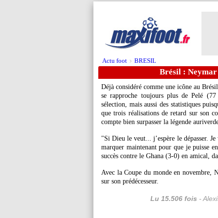
Actu foot
BRESIL
>
Brésil : Neymar
Déjà considéré comme une icône au Brésil,
se rapproche toujours plus de Pelé (77
sélection, mais aussi des statistiques pui
que trois réalisations de retard sur son c
compte bien surpasser la légende auriverd
"Si Dieu le veut... j’espère le dépasser. Je
marquer maintenant pour que je puisse enfi
succès contre le Ghana (3-0) en amical, da
Avec la Coupe du monde en novembre, Ne
sur son prédécesseur.
Lu 15.506 fois
- Alex