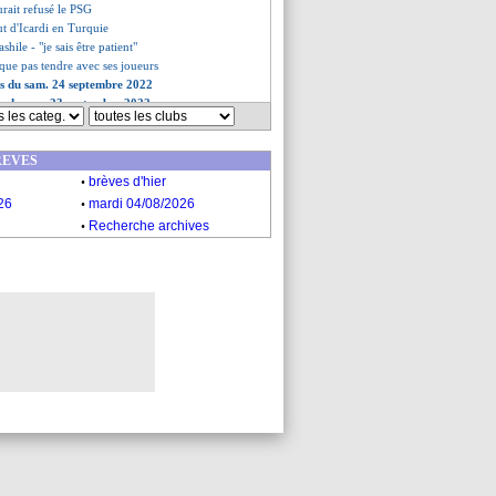
urait refusé le PSG
but d'Icardi en Turquie
ashile - "je sais être patient"
ique pas tendre avec ses joueurs
es du sam. 24 septembre 2022
es du ven. 23 septembre 2022
REVES
.
brèves d'hier
.
26
mardi 04/08/2026
.
Recherche archives