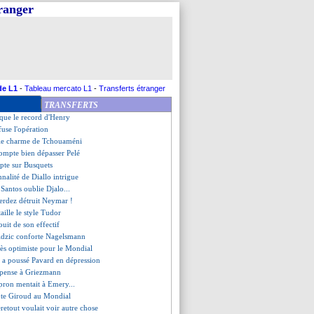
tranger
ur Kaká, Benzema le mérite
rtons rouges, match arrêté...
ric, des modèles pour Camavinga
eléguée en Ligue B si...
conseille à Mbappé de souffler
s - "heureux de mon choix"
e promue en Ligue C
de L1
-
Tableau mercato L1
-
Transferts étranger
ixe un objectif pour son retour
TRANSFERTS
mans n'a aucun regret
que le record d'Henry
fuse l'opération
 le charme de Tchouaméni
ompte bien dépasser Pelé
pte sur Busquets
nnalité de Diallo intrigue
Santos oublie Djalo...
erdez détruit Neymar !
aille le style Tudor
jouit de son effectif
idzic conforte Nagelsmann
ès optimiste pour le Mondial
d a poussé Pavard en dépression
e pense à Griezmann
pron mentait à Emery...
ote Giroud au Mondial
retout voulait voir autre chose