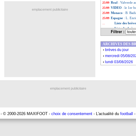
Real
: Valverde a
25/09
VIDEO
: le 1er 
25/09
emplacement publicitaire
Monaco
: B. Badi
25/09
Espagne
: L. Enr
25/09
Liste des brèv
...
Liste des brèv
...
Filtrer :
ARCHIVES DES B
.
brèves du jour
.
mercredi 05/08/20
.
lundi 03/08/2026
emplacement publicitaire
- © 2000-2026 MAXIFOOT -
choix de consentement
- L'actualité du
football
-