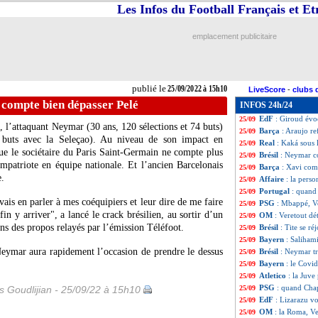
Les Infos du Football Français et E
Ballon d'Or
: po
25/09
EdF (U18)
: 4 ca
25/09
Real
: Kroos-Mod
25/09
emplacement publicitaire
LdN
: la France r
25/09
EdF
: Deschamps 
25/09
PSG
: R. Sanche
25/09
LdN
: la Lettoni
25/09
publié le
25/09/2022 à 15h10
LiveScore
-
clubs 
Juve
: Pogba se f
25/09
 compte bien dépasser Pelé
INFOS 24h/24
Leicester
: Tiele
25/09
EdF
: Giroud évo
25/09
 l’attaquant Neymar (30 ans, 120 sélections et 74 buts)
Barça
: Araujo re
25/09
 buts avec la Seleçao). Au niveau de son impact en
Real
: Kaká sous
25/09
sque le sociétaire du Paris Saint-Germain ne compte plus
Brésil
: Neymar c
25/09
ompatriote en équipe nationale. Et l’ancien Barcelonais
Barça
: Xavi com
25/09
e.
Affaire
: la perso
25/09
Portugal
: quand 
25/09
 vais en parler à mes coéquipiers et leur dire de me faire
PSG
: Mbappé, V
25/09
n y arriver", a lancé le crack brésilien, au sortir d’un
OM
: Veretout dét
25/09
ns des propos relayés par l’émission Téléfoot.
Brésil
: Tite se ré
25/09
Bayern
: Saliham
25/09
ymar aura rapidement l’occasion de prendre le dessus
Brésil
: Neymar tr
25/09
Bayern
: le Covi
25/09
Atletico
: la Juv
25/09
PSG
: quand Cha
is Goudlijian - 25/09/22 à 15h10
25/09
EdF
: Lizarazu v
25/09
OM
: la Roma, Ve
25/09