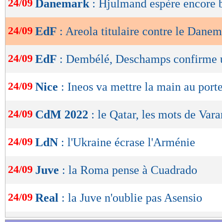
24/09
Danemark
: Hjulmand espère encore b
de
lecture
24/09
EdF
: Areola titulaire contre le Dane
OK
24/09
EdF
: Dembélé, Deschamps confirme 
24/09
Nice
: Ineos va mettre la main au porte
24/09
CdM 2022
: le Qatar, les mots de Var
24/09
LdN
: l'Ukraine écrase l'Arménie
24/09
Juve
: la Roma pense à Cuadrado
24/09
Real
: la Juve n'oublie pas Asensio