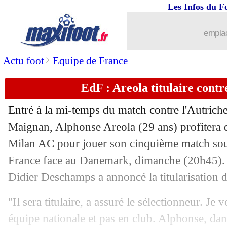
...
brèves d'AUJOURD'HUI ( 8 août 202
Les Infos du F
...
Liste des brèves du dim. 25 septembre
emplac
24/09
PSG
: Bernat sur les tablettes de la Ju
>
Actu foot
Equipe de France
EdF : Areola titulaire cont
24/09
LdN
: le Portugal déroule, l'Espagne s
Entré à la mi-temps du match contre l'Autriche
24/09
Lyon
: Caqueret évoque son nouveau s
Maignan, Alphonse Areola (29 ans) profitera d
Milan AC pour jouer son cinquième match sous 
24/09
EdF
: Deschamps juge la forme de G
France face au Danemark, dimanche (20h45). 
24/09
Rennes
: Majer dans le viseur d'Arsen
Didier Deschamps a annoncé la titularisation 
"Il sera titulaire, a assuré le sélectionneur. Je 
24/09
VIDEO
: une frayeur pour Ronaldo
équipe nationale et pas en club. Alphonse, dans 