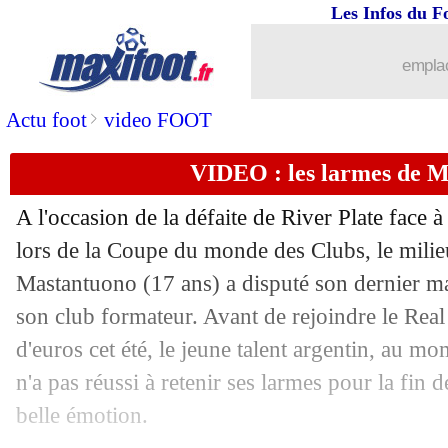
26/06
Man City
: Ederson - "mon avenir est 
Les Infos du F
26/06
OM
: Greenwood jugé intouchable !
emplac
26/06
Real
: Lunin a pris sa décision
>
Actu foot
video FOOT
VIDEO : les larmes de 
26/06
Rangers
: malgré l'OM, Igamane dit ou
A l'occasion de la défaite de River Plate face à
26/06
PSG
: Mbappé dépose une nouvelle pla
lors de la Coupe du monde des Clubs, le milie
Mastantuono (17 ans) a disputé son dernier ma
26/06
Arsenal
: Lewis-Skelly verrouillé (offi
son club formateur. Avant de rejoindre le Rea
26/06
Liverpool
: Kerkez, c'est fait (officiel)
d'euros cet été, le jeune talent argentin, au mo
n'a pas réussi à retenir ses larmes pour la fin
26/06
Lyon
: la pique cachée d'Aulas à Textor
belle émotion.