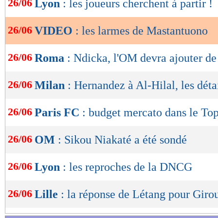
26/06
Lyon
: les joueurs cherchent à partir !
de
lecture
26/06
VIDEO
: les larmes de Mastantuono
OK
26/06
Roma
: Ndicka, l'OM devra ajouter de 
26/06
Milan
: Hernandez à Al-Hilal, les déta
26/06
Paris FC
: budget mercato dans le To
26/06
OM
: Sikou Niakaté a été sondé
26/06
Lyon
: les reproches de la DNCG
26/06
Lille
: la réponse de Létang pour Giro