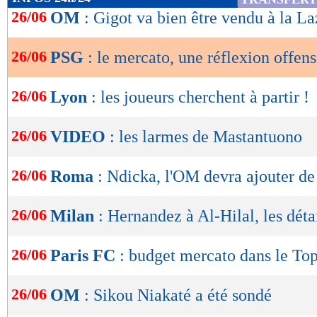
de
26/06
OM
: Gigot va bien être vendu à la La
lecture
26/06
PSG
: le mercato, une réflexion offen
OK
26/06
Lyon
: les joueurs cherchent à partir !
26/06
VIDEO
: les larmes de Mastantuono
26/06
Roma
: Ndicka, l'OM devra ajouter de 
26/06
Milan
: Hernandez à Al-Hilal, les déta
26/06
Paris FC
: budget mercato dans le To
26/06
OM
: Sikou Niakaté a été sondé