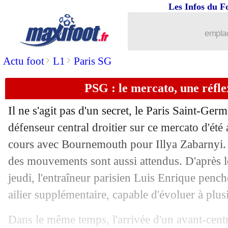
Les Infos du F
26/06
Lyon
: Almada disponible pour 40 M€
emplac
26/06
Sporting
: Gyökeres, Liverpool en act
>
>
Actu foot
L1
Paris SG
26/06
Man City
: Ederson - "mon avenir est 
PSG : le mercato, une réfle
26/06
OM
: Greenwood jugé intouchable !
Il ne s'agit pas d'un secret, le Paris Saint-Germ
26/06
Real
: Lunin a pris sa décision
défenseur central droitier sur ce mercato d'été
cours avec Bournemouth pour Illya Zabarnyi. M
26/06
Rangers
: malgré l'OM, Igamane dit ou
des mouvements sont aussi attendus. D'après l
jeudi, l'entraîneur parisien Luis Enrique penc
26/06
PSG
: Mbappé dépose une nouvelle pla
ailier supplémentaire, capable d'évoluer à plus
26/06
Arsenal
: Lewis-Skelly verrouillé (offi
Dans le même temps, l'arrivée d'un avant-centr