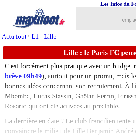
26/06
EdF (Espoirs)
: bilan positif pour Bati
Les Infos du F
26/06
Al-Nassr
: Ronaldo a bien prolongé (of
emplac
26/06
Milan
: Morata d'accord avec Côme, m
>
>
Actu foot
L1
Lille
Lille : le Paris FC pen
26/06
Lyon
: Almada disponible pour 40 M€
C'est forcément plus pratique avec un budget m
26/06
Sporting
: Gyökeres, Liverpool en act
brève 09h49
), surtout pour un promu, mais le
bonnes idées concernant son recrutement. À l'
26/06
Man City
: Ederson - "mon avenir est 
Mbemba, Lucas Stassin, Gaëtan Perrin, Idris
26/06
OM
: Greenwood jugé intouchable !
Rosario qui ont été activées au préalable.
La dernière en date ? Le club francilien tente
26/06
Real
: Lunin a pris sa décision
convaincre le milieu de Lille Benjamin
André