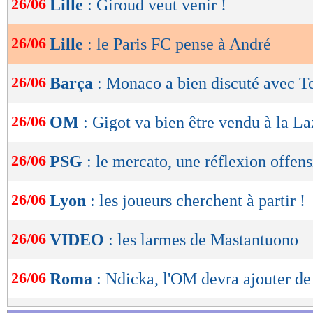
26/06
Lille
: Giroud veut venir !
de
lecture
26/06
Lille
: le Paris FC pense à André
OK
26/06
Barça
: Monaco a bien discuté avec T
26/06
OM
: Gigot va bien être vendu à la La
26/06
PSG
: le mercato, une réflexion offen
26/06
Lyon
: les joueurs cherchent à partir !
26/06
VIDEO
: les larmes de Mastantuono
26/06
Roma
: Ndicka, l'OM devra ajouter de 