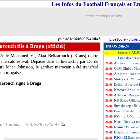
Les Infos du Football Français et E
emplacement publicitaire
publié le
26/06/2025 à 20h47
LiveScore
-
clubs 
arouch file à Braga (officiel)
INFOS 24h/24
brèves d'AUJ
...
démie Mohamed VI, Alaa Bellaarouch (23 ans) quitte
Liste des brèv
...
 mercato estival. Dépassé dans la hiérarchie par Dorde
Ahtletic
: un com
26/06
arl Johan Johnsson, le gardien marocain a été transféré
CdM Clubs
: Man
26/06
n portugaise.
Atalanta
: un an
26/06
Stuttgart
: Wolte
26/06
aarouch signe à Braga
Brésil
: Ancelotti
26/06
Newcastle
: un t
26/06
Atletico
: Rugger
26/06
RU Saint-Gillois
26/06
Strasbourg
: Bel
26/06
Pise
: Gilardino, 
26/06
PSV
: ni OM, ni 
26/06
Nice
: Diop va ma
26/06
ef Touaitia - 26/06/25 à 20h47
Reims
: Pallois e
26/06
Brighton
: Barco 
26/06
PSG
: El Hannach
26/06