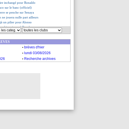
aire inchangé pour Ronaldo
co sur le banc (officiel)
erre se penche sur Senaya
 ne jouera nulle part ailleurs
éjà un pilier pour Alonso
va bien signer à Burnley
Marseillais après Gyökeres ?
pour Ndicka
REVES
ba menace Mbappé...
.
l se lance pour Mosquera
brèves d'hier
.
ans le viseur de Monaco
lundi 03/08/2026
yern fixé pour Woltemade
.
026
Recherche archives
vis tranché de Rodri
ilan positif pour Baticle
o a bien prolongé (officiel)
'accord avec Côme, mais...
sponible pour 40 M€ ?
es, Liverpool en action ?
on - "mon avenir est ici"
jugé intouchable !
s sa décision
 l'OM, Igamane dit oui à Lille
ose une nouvelle plainte !
kelly verrouillé (officiel)
, c'est fait (officiel)
achée d'Aulas à Textor...