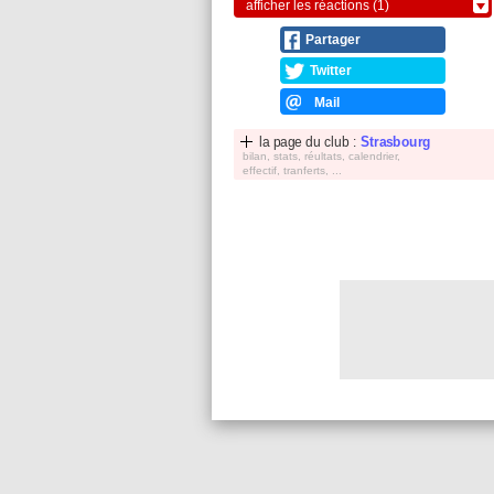
afficher les réactions (1)
Partager
Twitter
Mail
la page du club :
Strasbourg
bilan, stats, réultats, calendrier,
effectif, tranferts, ...