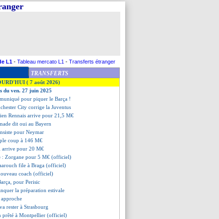
tranger
de L1
-
Tableau mercato L1
-
Transferts étranger
TRANSFERTS
OURD'HUI ( 7 août 2026)
es du ven. 27 juin 2025
muniqué pour piquer le Barça !
chester City corrige la Juventus
cien Rennais arrive pour 21,5 M€
made dit oui au Bayern
 insiste pour Neymar
riple coup à 146 M€
i arrive pour 20 M€
e
: Zorgane pour 5 M€ (officiel)
laarouch file à Braga (officiel)
nouveau coach (officiel)
Barça, pour Perisic
nquer la préparation estivale
n approche
va rester à Strasbourg
 prêté à Montpellier (officiel)