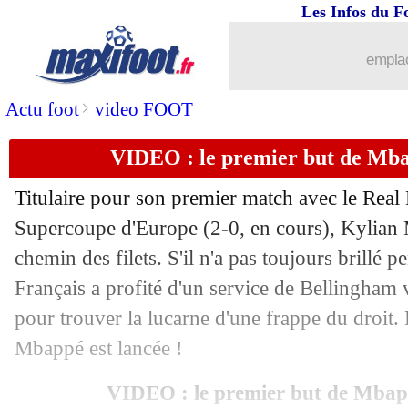
Les Infos du F
emplac
>
Actu foot
video FOOT
VIDEO : le premier but de Mbap
Titulaire pour son premier match avec le Real 
Supercoupe d'Europe (2-0, en cours), Kylian 
chemin des filets. S'il n'a pas toujours brillé 
...
brèves d'AUJOURD'HUI ( 9 août 202
Français a profité d'un service de Bellingham v
pour trouver la lucarne d'une frappe du droit.
...
Liste des brèves du jeu. 15 août 2024
Mbappé est lancée !
14/08
Real
: les titres, Modric seul au somm
VIDEO : le premier but de Mbapp