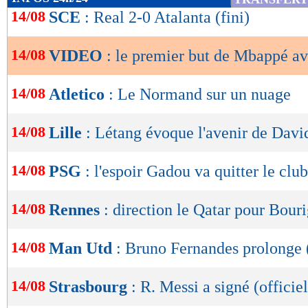
de
14/08
SCE
: Real 2-0 Atalanta (fini)
lecture
14/08
VIDEO
: le premier but de Mbappé av
OK
14/08
Atletico
: Le Normand sur un nuage
14/08
Lille
: Létang évoque l'avenir de Davi
14/08
PSG
: l'espoir Gadou va quitter le club
14/08
Rennes
: direction le Qatar pour Bour
14/08
Man Utd
: Bruno Fernandes prolonge (
14/08
Strasbourg
: R. Messi a signé (officiel