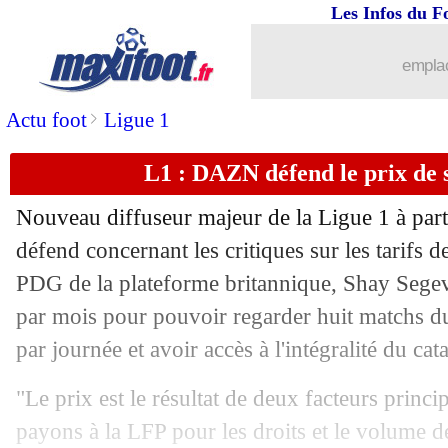
Les Infos du F
14/08
Real
: Ancelotti voit grand pour Mbap
emplac
14/08
Barça
: le père de Yamal poignardé ma
>
Actu foot
Ligue 1
14/08
VIDEO
: Carvajal donne le trophée 
L1 : DAZN défend le prix de
14/08
Real
: Mbappé raconte son premier bu
Nouveau diffuseur majeur de la Ligue 1 à part
14/08
PHOTO
: Vinicius fait la célébratio
défend concernant les critiques sur les tarifs 
PDG de la plateforme britannique, Shay Segev,
14/08
Real
: K. Mbappé - "c'est incroyable"
par mois pour pouvoir regarder huit matchs 
par journée et avoir accès à l'intégralité du cat
14/08
Real
: Ancelotti rejoint Muñoz au so
"Le prix est le résultat de deux facteurs princ
14/08
SCE
: le Real dépasse le Barça et Mil
payons à la LFP pour les droits et le volume d