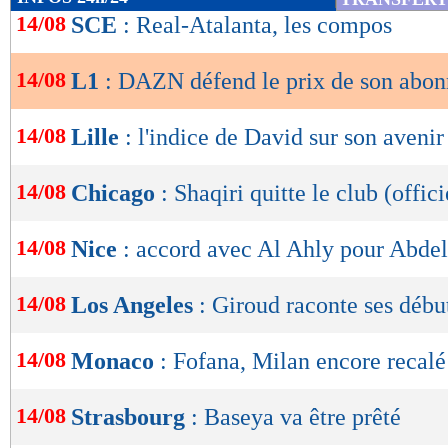
que cela signifiera pour le football français 
de
14/08
SCE
: Real-Atalanta, les compos
lecture
minimum de valeur", a-t-il ajouté. Dans un son
Maxifoot.fr, 93% des votants (sur plus de 22 0
14/08
L1
: DAZN défend le prix de son abo
OK
ne s'abonneront pas à DAZN pour suivre la L
14/08
Lille
: l'indice de David sur son avenir
Lu 18.649 fois
- Romain Rigaux -
14/08
Chicago
: Shaqiri quitte le club (offici
14/08
Nice
: accord avec Al Ahly pour Abd
14/08
Los Angeles
: Giroud raconte ses débu
14/08
Monaco
: Fofana, Milan encore recalé
14/08
Strasbourg
: Baseya va être prêté