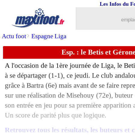
Les Infos du F
emplac
>
Actu foot
Espagne Liga
Esp. : le Betis et Géron
A l'occasion de la 1ère journée de Liga, le Bet
à se départager (1-1), ce jeudi. Le club andalou
grâce à Bartra (6e) mais avant de se faire rep
sur une réalisation de Misehouy (72e), buteur
son entrée en jeu pour sa première apparition 
Un score de parité plus que logique.
Retrouvez tous les résultats, les buteurs et