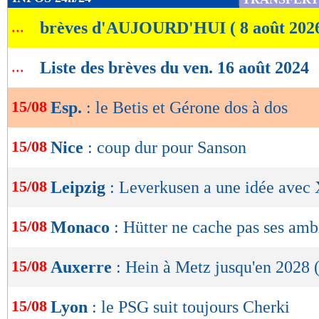
de
...
brèves d'AUJOURD'HUI ( 8 août 202
lecture
OK
...
Liste des brèves du ven. 16 août 2024
15/08
Esp.
: le Betis et Gérone dos à dos
15/08
Nice
: coup dur pour Sanson
15/08
Leipzig
: Leverkusen a une idée avec
15/08
Monaco
: Hütter ne cache pas ses amb
15/08
Auxerre
: Hein à Metz jusqu'en 2028 (
15/08
Lyon
: le PSG suit toujours Cherki