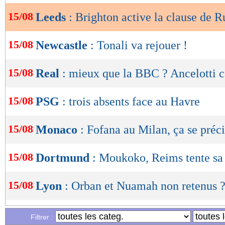
15/08
Leeds
: Brighton active la clause de R
OK
15/08
Newcastle
: Tonali va rejouer !
15/08
Real
: mieux que la BBC ? Ancelotti c
15/08
PSG
: trois absents face au Havre
15/08
Monaco
: Fofana au Milan, ça se préci
15/08
Dortmund
: Moukoko, Reims tente sa
15/08
Lyon
: Orban et Nuamah non retenus 
15/08
OM
: comment De Zerbi choisit ses r
Filtrer :