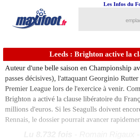
Les Infos du F
15/08
Brésil
: un record pour Nenê
emplac
15/08
Leverkusen
: Tapsoba flatté par l'int
15/08
LA Galaxy
: c'est fait pour Reus (offic
Leeds : Brighton active la c
15/08
OM
: De Zerbi veut rivaliser avec le 
Auteur d'une belle saison en Championship av
passes décisives), l'attaquant Georginio Rutter
15/08
Brest
: Faivre va revenir
Premier League lors de l'exercice à venir. Co
15/08
Man City
: Ipswich négocie pour Phill
Brighton a activé la clause libératoire du Fran
millions d'euros. Si les Seagulls doivent encor
15/08
PSG
: les gardiens, Luis Enrique conf
Rennais, le dossier pourrait avancer rapidemen
15/08
OM
: une offre pour Laurienté ?
Lu 8.732 fois
- Romain Rigaux -