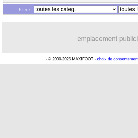
Lu 11.406 fois
- Romain Rigaux -
Filtrer :
emplacement publici
- © 2000-2026 MAXIFOOT -
choix de consentemen