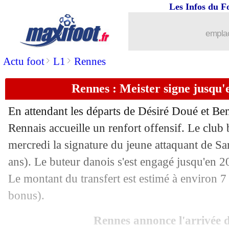
Les Infos du F
15/08
PSG
: un prêt pour Moscardo ?
emplac
15/08
PSG
: L. Enrique - "on sera meilleur"
>
>
Actu foot
L1
Rennes
15/08
Real
: Pérez content pour Mbappé
Rennes : Meister signe jusqu'e
15/08
PSG
: vers la fin de la piste Sancho ?
En attendant les départs de Désiré Doué et Be
Rennais accueille un renfort offensif. Le club b
15/08
Real
: son but, Valverde a pensé à Kro
mercredi la signature du jeune attaquant de S
15/08
ans). Le buteur danois s'est engagé jusqu'en 2
Leeds
: Brighton active la clause de R
Le montant du transfert est estimé à environ 7
15/08
Newcastle
: Tonali va rejouer !
bonus).
15/08
Real
: mieux que la BBC ? Ancelotti c
Rennes annonce l'arrivée 