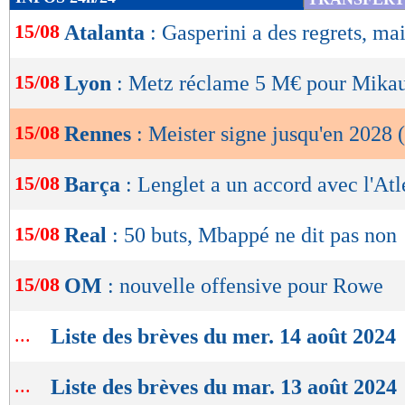
de
15/08
Atalanta
: Gasperini a des regrets, mai
lecture
OK
15/08
Lyon
: Metz réclame 5 M€ pour Mika
15/08
Rennes
: Meister signe jusqu'en 2028 (
15/08
Barça
: Lenglet a un accord avec l'Atl
15/08
Real
: 50 buts, Mbappé ne dit pas non
15/08
OM
: nouvelle offensive pour Rowe
...
Liste des brèves du mer. 14 août 2024
...
Liste des brèves du mar. 13 août 2024