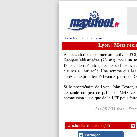
Actu foot
L1
Lyon
>
>
Lyon : Metz réc
A l'occasion de ce mercato estival, l'
Georges
Mikautadze
(23 ans), pour un mo
Dans cette opération, les deux clubs ava
d'euros au 1er août. Une somme que les 
après cette première échéance, puisque l'O
Si le propriétaire de Lyon, John Textor, s
demandé un peu de patience, Metz veut 
commission juridique de la LFP pour faire 
Lu 25.831 fois
- Rom
afficher les réactions (14)
Partager