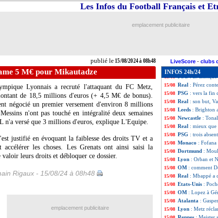
OM
: De Zerbi ve
15/08
Les Infos du Football Français et E
Brest
: Faivre va 
15/08
Man City
: Ipswi
15/08
emplacement publicitaire
PSG
: les gardie
15/08
OM
: une offre p
15/08
Monaco
: accord
15/08
Real
: mercato te
15/08
publié le
15/08/2024 à 08h48
OM
: De Zerbi a
15/08
LiveScore
-
clubs 
PSG
: un prêt p
15/08
lame 5 M€ pour Mikautadze
INFOS 24h/24
PSG
: L. Enrique
15/08
Real
: Pérez con
15/08
Olympique Lyonnais a recruté l'attaquant du FC Metz,
PSG
: vers la fin
15/08
ntant de 18,5 millions d'euros (+ 4,5 M€ de bonus).
Real
: son but, V
15/08
ient négocié un premier versement d'environ 8 millions
Leeds
: Brighton 
15/08
Messins n'ont pas touché en intégralité deux semaines
Newcastle
: Tonal
15/08
L n'a versé que 3 millions d'euros, explique L'Equipe.
Real
: mieux que 
15/08
PSG
: trois absen
15/08
'est justifié en évoquant la faiblesse des droits TV et a
Monaco
: Fofana 
15/08
accélérer les choses. Les Grenats ont ainsi saisi la
Dortmund
: Mouk
15/08
valoir leurs droits et débloquer ce dossier.
Lyon
: Orban et 
15/08
OM
: comment De 
15/08
ain Rigaux - 15/08/24 à 08h48
Real
: Mbappé a 
15/08
Etats-Unis
: Poch
15/08
OM
: Lopez à Gér
15/08
Atalanta
: Gasper
15/08
emplacement publicitaire
Lyon
: Metz récl
15/08
Rennes
: Meister 
15/08