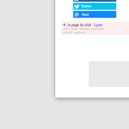
Twitter
Mail
la page du club :
Lyon
bilan, stats, réultats, calendrier,
effectif, tranferts, ...