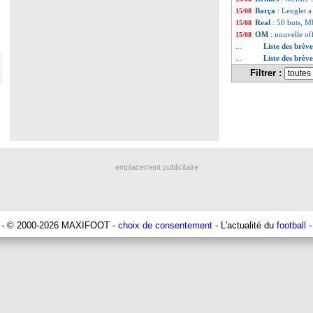
Barça
: Lenglet a
15/08
Real
: 50 buts, M
15/08
OM
: nouvelle o
15/08
Liste des brèv
...
Liste des brèv
...
Filtrer :
emplacement publicitaire
- © 2000-2026 MAXIFOOT -
choix de consentement
- L'actualité du
football
-