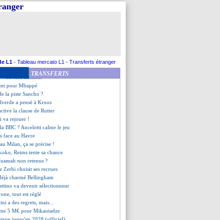
ut rivaliser avec le PSG
tranger
revenir
ch négocie pour Phillips
ns, Luis Enrique confirme
our Laurienté ?
 total avec Milan pour Fofana !
rminé selon Ancelotti
 tenté de retenir Aubameyang
de L1
-
Tableau mercato L1
-
Transferts étranger
our Moscardo ?
TRANSFERTS
 - "on sera meilleur"
tent pour Mbappé
 de la piste Sancho ?
alverde a pensé à Kroos
active la clause de Rutter
i va rejouer !
la BBC ? Ancelotti calme le jeu
ts face au Havre
au Milan, ça se précise !
oko, Reims tente sa chance
Nuamah non retenus ?
Zerbi choisit ses recrues
déjà charmé Bellingham
ettino va devenir sélectionneur
one, tout est réglé
ini a des regrets, mais...
ame 5 M€ pour Mikautadze
signe jusqu'en 2028 (officiel)