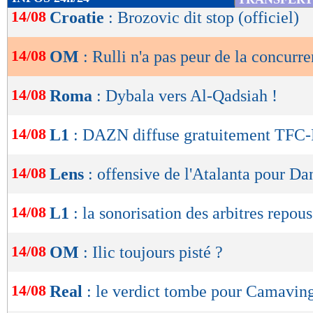
de
14/08
Croatie
: Brozovic dit stop (officiel)
lecture
14/08
OM
: Rulli n'a pas peur de la concurr
OK
14/08
Roma
: Dybala vers Al-Qadsiah !
14/08
L1
: DAZN diffuse gratuitement TFC
14/08
Lens
: offensive de l'Atalanta pour Da
14/08
L1
: la sonorisation des arbitres repou
14/08
OM
: Ilic toujours pisté ?
14/08
Real
: le verdict tombe pour Camavin