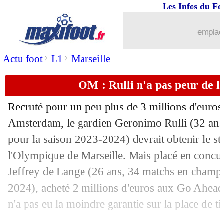
Les Infos du F
14/08
Chicago
: Shaqiri quitte le club (offici
emplac
14/08
Nice
: accord avec Al Ahly pour Abd
>
>
Actu foot
L1
Marseille
14/08
Los Angeles
: Giroud raconte ses débu
OM : Rulli n'a pas peur de 
14/08
Monaco
: Fofana, Milan encore recalé
Recruté pour un peu plus de 3 millions d'euro
14/08
Strasbourg
: Baseya va être prêté
Amsterdam, le gardien Geronimo
Rulli
(32 an
pour la saison 2023-2024) devrait obtenir le s
14/08
Barça
: Kanté, Deco garde le contact
l'Olympique de Marseille. Mais placé en concu
Jeffrey
de Lange
(26 ans, 34 matchs en champ
14/08
PSG
: Doué, accord total avec Rennes
2024), acheté 2 millions d'euros aux Go Ahead 
n'a pas eu la moindre garantie sur la place de ti
14/08
Real
: Mbappé fait déjà peur aux adve