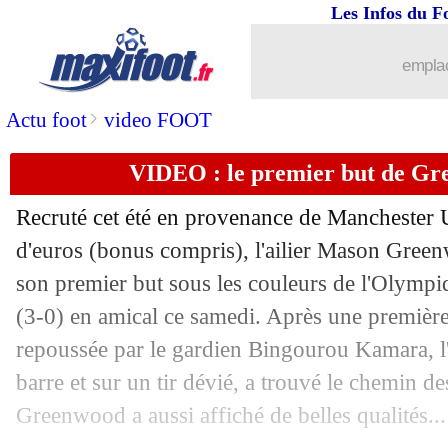
Les Infos du F
27/07
JO
: le classement du groupe A (Franc
emplac
27/07
JO
: France 1-0 Guinée (fini)
>
Actu foot
video FOOT
27/07
JO
: le Japon bat le Mali et file en qua
VIDEO : le premier but de Gr
27/07
Man Utd
: Ten Hag croit en Rashford
Recruté cet été en provenance de Manchester 
27/07
Rennes
: Stéphan fataliste pour Bouri
d'euros (bonus compris), l'ailier Mason Gree
son premier but sous les couleurs de l'Olympi
27/07
Man Utd
: Onana veut renverser les o
(3-0) en amical ce samedi. Après une premièr
repoussée par le gardien Bingourou Kamara, l'A
27/07
Genoa
: De Gea, pourquoi le club hési
barre et sur un tir dévié, a trouvé le chemin des
Greenwood a aussi affiché de belles qualités...
27/07
JO
: le carton des Etats-Unis !