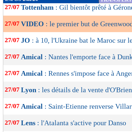
de
27/07
Tottenham
: Gil bientôt prêté à Géron
lecture
27/07
VIDEO
: le premier but de Greenwood
OK
27/07
JO
: à 10, l'Ukraine bat le Maroc sur le
27/07
Amical
: Nantes l'emporte face à Dun
27/07
Amical
: Rennes s'impose face à Ange
27/07
Lyon
: les détails de la vente d'O'Brien
27/07
Amical
: Saint-Etienne renverse Villar
27/07
Lens
: l'Atalanta s'active pour Danso