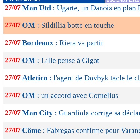
de
27/07
Man Utd
: Ugarte, un Danois en plan 
lecture
27/07
OM
: Sildillia botte en touche
OK
27/07
Bordeaux
: Riera va partir
27/07
OM
: Lille pense à Gigot
27/07
Atletico
: l'agent de Dovbyk tacle le c
27/07
OM
: un accord avec Cornelius
27/07
Man City
: Guardiola corrige sa décla
27/07
Côme
: Fabregas confirme pour Varan