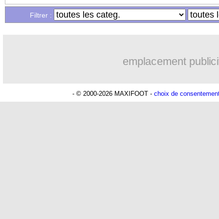
...
Liste des brèves du ven. 26 juillet 202
Filtrer :
...
Liste des brèves du jeu. 25 juillet 2024
emplacement publici
- © 2000-2026 MAXIFOOT -
choix de consentemen