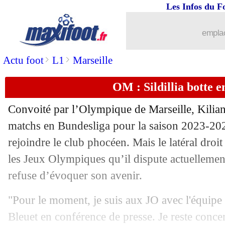
Les Infos du F
27/07
Athletic
: le PSG s'active pour William
emplac
27/07
VIDEO
: Endrick en larmes au Berna
>
>
Actu foot
L1
Marseille
27/07
Monaco
: Kurzawa s'entraîne au club
OM : Sildillia botte e
27/07
Monaco
: Camara proche de signer au
Convoité par l’Olympique de Marseille,
Kilian
27/07
Man City
: Haaland veut encore s'amé
matchs en Bundesliga pour la saison 2023-2024
rejoindre le club phocéen. Mais le latéral droit
27/07
Brest
: accord avec l'Inter pour Satria
les Jeux Olympiques qu’il dispute actuellemen
refuse d’évoquer son avenir.
27/07
Amical
: première défaite pour Lens
"Pour le moment, je suis aux JO avec l'équipe
27/07
Amical
: Reims s'incline face à Shim
Bleuet en conférence de presse. Je reste concen