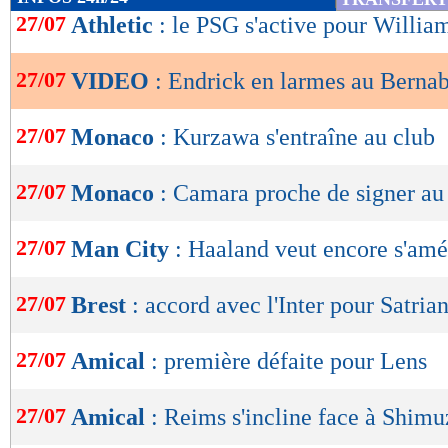
de
27/07
Athletic
: le PSG s'active pour William
lecture
27/07
VIDEO
: Endrick en larmes au Berna
OK
27/07
Monaco
: Kurzawa s'entraîne au club
27/07
Monaco
: Camara proche de signer au
27/07
Man City
: Haaland veut encore s'amé
27/07
Brest
: accord avec l'Inter pour Satria
27/07
Amical
: première défaite pour Lens
27/07
Amical
: Reims s'incline face à Shim