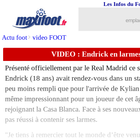
Les Infos du F
27/07
Amical
: Rennes s'impose face à Ange
emplac
27/07
Lyon
: les détails de la vente d'O'Brien
>
Actu foot
video FOOT
27/07
Amical
: Saint-Etienne renverse Villar
VIDEO : Endrick en larme
27/07
Lens
: l'Atalanta s'active pour Danso
Présenté officiellement par le Real Madrid ce 
27/07
Man City
: Couto vers Dortmund
Endrick (18 ans) avait rendez-vous dans un s
peu moins rempli que pour l'arrivée de Kylia
27/07
Amical
: Nice accroche Rizespor sur le
même impressionnant pour un joueur de cet âge
rejoignant la Casa Blanca. Face à ses nouveaux
27/07
Villarreal
: Jorgensen en route pour C
pas réussi à contenir ses larmes.
27/07
Amical
: Strasbourg chute face à Karl
"Je tiens à remercier tout le monde d’être ven