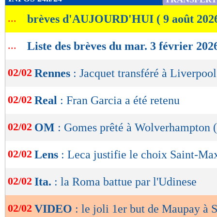
de
...
brèves d'AUJOURD'HUI ( 9 août 202
lecture
OK
...
Liste des brèves du mar. 3 février 202
02/02
Rennes
: Jacquet transféré à Liverpool 
02/02
Real
: Fran Garcia a été retenu
02/02
OM
: Gomes prêté à Wolverhampton (o
02/02
Lens
: Leca justifie le choix Saint-M
02/02
Ita.
: la Roma battue par l'Udinese
02/02
VIDEO
: le joli 1er but de Maupay à S