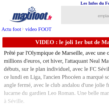
Les Infos du F
emplac
>
Actu foot
video FOOT
VIDEO : le joli 1er but de Ma
Prêté par l'Olympique de Marseille, avec une o
millions d'euros, cet hiver, l'attaquant Neal M
débuts, sur le plan individuel, avec le FC Sévi
ce lundi en Liga, l'ancien Phocéen a marqué s
angle fermé, avec le club andalou d'une jolie f
lucarne du gardien Leo Roman. Une belle mani
à Séville.