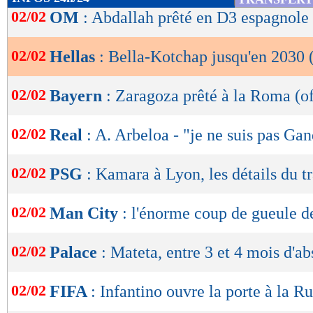
de
02/02
OM
: Abdallah prêté en D3 espagnole (
lecture
02/02
Hellas
: Bella-Kotchap jusqu'en 2030 (
OK
02/02
Bayern
: Zaragoza prêté à la Roma (of
02/02
Real
: A. Arbeloa - "je ne suis pas Gan
02/02
PSG
: Kamara à Lyon, les détails du tr
02/02
Man City
: l'énorme coup de gueule d
02/02
Palace
: Mateta, entre 3 et 4 mois d'ab
02/02
FIFA
: Infantino ouvre la porte à la Ru
Lu 1.985 fois
- Youcef Touaitia 