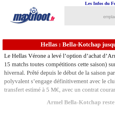
Les Infos du F
02/02
Metz
: Ibou Sané prolongé et prêté (off
emplac
02/02
Sporting
: Santos prêté à Naples (offic
02/02
OM
: Garcia prêté à Sassuolo (officiel
Hellas : Bella-Kotchap jusqu
02/02
ASSE
: Soumahoro arrive en prêt (offi
Le Hellas Vérone a levé l’option d’achat d’A
02/02
Strasbourg
: Sylla prêté à Nantes (offi
15 matchs toutes compétitions cette saison) su
hivernal. Prêté depuis le début de la saison p
02/02
Atletico
: Lookman a bien signé (offic
polyvalent s’engage définitivement avec le clu
transfert estimé à 5 M€, avec un contrat coura
02/02
Watford
: Maamma, Nantes et Lille r
Armel Bella-Kotchap reste
02/02
Rennes
: Meïté et Jacquet, Beye s'exp