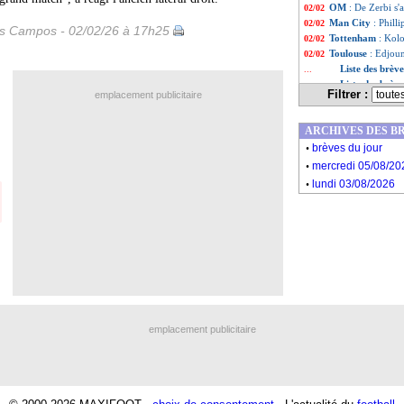
OM
: De Zerbi s'a
02/02
Man City
: Phill
02/02
es Campos - 02/02/26 à 17h25
Tottenham
: Kol
02/02
Toulouse
: Edjoum
02/02
Liste des brèv
...
Liste des brèv
...
Filtrer :
emplacement publicitaire
ARCHIVES DES B
.
brèves du jour
.
mercredi 05/08/20
.
lundi 03/08/2026
emplacement publicitaire