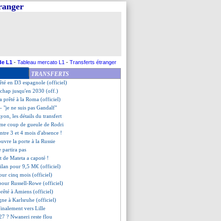
tranger
 Jacquet, Beye s'explique
e en prêt (officiel)
Marseillais (officiel)
a piste Tonali
 de Nordin en discussions
 pour Yaremchuk (officiel)
é à la Fiorentina (officiel)
de L1
-
Tableau mercato L1
-
Transferts étranger
patient de retrouver l'OM
TRANSFERTS
on retour (officiel)
êté en D3 espagnole (officiel)
tchap jusqu'en 2030 (off.)
a prêté à la Roma (officiel)
- "je ne suis pas Gandalf"
yon, les détails du transfert
rme coup de gueule de Rodri
entre 3 et 4 mois d'absence !
ouvre la porte à la Russie
e partira pas
rt de Mateta a capoté !
Milan pour 9,5 M€ (officiel)
pour cinq mois (officiel)
 pour Russell-Rowe (officiel)
prêté à Amiens (officiel)
ne à Karlsruhe (officiel)
finalement vers Lille
27 ? Nwaneri reste flou