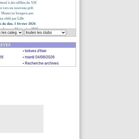
ttend à des sifflets du Vél'
ips vers un nouveau prêt
o Muani ne bougera pas
a ciblé par Lille
es du dim. 1 février 2026
es du sam. 31 janvier 2026
REVES
.
brèves d'hier
.
26
mardi 04/08/2026
.
Recherche archives