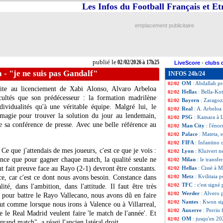
Les Infos du Football Français et E
Rennes
: Meïté et
02/02
Juve
: Holm arriv
02/02
OM
: Abdelli est 
02/02
emplacement publicitaire
Arsenal
: fin de l
02/02
Rennes
: un prêt
02/02
Lyon
: c'est fait
02/02
Juve
: Rugani prêt
02/02
publié le
02/02/2026 à 17h25
LiveScore
-
clubs 
PSG
: Barcola im
02/02
a - "je ne suis pas Gandalf"
INFOS 24h/24
Metz
: Sarr fait s
02/02
OM
: Abdallah pr
02/02
te au licenciement de Xabi Alonso, Alvaro Arbeloa
Hellas
: Bella-Ko
02/02
icultés que son prédécesseur : la formation madrilène
Bayern
: Zaragoz
02/02
ividualités qu'à une véritable équipe. Malgré lui, le
Real
: A. Arbeloa 
02/02
 magie pour trouver la solution du jour au lendemain,
PSG
: Kamara à L
02/02
 sa conférence de presse. Avec une belle référence au
Man City
: l'éno
02/02
Palace
: Mateta, 
02/02
FIFA
: Infantino 
02/02
 Ce que j'attendais de mes joueurs, c'est ce que je vois :
Lyon
: Kluivert n
02/02
ence que pour gagner chaque match, la qualité seule ne
Milan
: le transfe
02/02
ont fait preuve face au Rayo (2-1) devront être constants.
Hellas
: Cissè à 
02/02
Metz
: Kvilitaia 
nce, car c'est ce dont nous avons besoin. Constance dans
02/02
TFC
: c'est signé
02/02
té, dans l'ambition, dans l'attitude. Il faut être très
Werder
: Alvero 
02/02
t pour battre le Rayo Vallecano, nous avons dû en faire
Nantes
: Kwon sig
02/02
out comme lorsque nous irons à Valence ou à Villarreal,
Auxerre
: Perrin 
02/02
re le Real Madrid veulent faire 'le match de l'année'. Et
OM
: jusqu'en 20
02/02
grand match", a réagi l'ancien latéral droit.