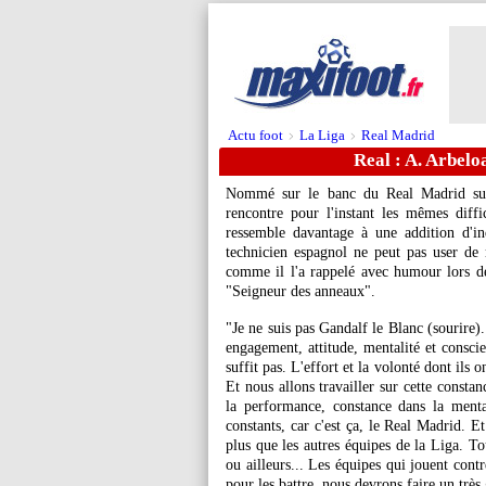
Actu foot
La Liga
Real Madrid
>
>
Real : A. Arbelo
Nommé sur le banc du Real Madrid sui
rencontre pour l'instant les mêmes diff
ressemble davantage à une addition d'ind
technicien espagnol ne peut pas user de
comme il l'a rappelé avec humour lors de
"Seigneur des anneaux".
"Je ne suis pas Gandalf le Blanc (sourire).
engagement, attitude, mentalité et consci
suffit pas. L'effort et la volonté dont ils 
Et nous allons travailler sur cette consta
la performance, constance dans la mentali
constants, car c'est ça, le Real Madrid. E
plus que les autres équipes de la Liga. T
ou ailleurs... Les équipes qui jouent cont
pour les battre, nous devrons faire un très 