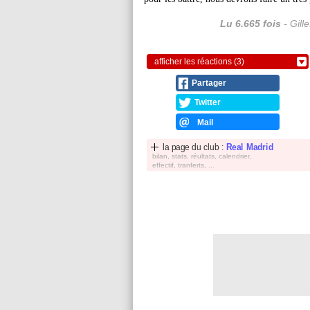
Lu 6.665 fois
- Gill
afficher les réactions (3)
Partager
Twitter
Mail
la page du club :
Real Madrid
bilan, stats, réultats, calendrier,
effectif, tranferts, ...