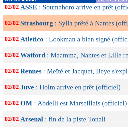
de
02/02
ASSE
: Soumahoro arrive en prêt (offi
lecture
02/02
Strasbourg
: Sylla prêté à Nantes (offi
OK
02/02
Atletico
: Lookman a bien signé (offic
02/02
Watford
: Maamma, Nantes et Lille r
02/02
Rennes
: Meïté et Jacquet, Beye s'exp
02/02
Juve
: Holm arrive en prêt (officiel)
02/02
OM
: Abdelli est Marseillais (officiel)
Lu 3.467 fois
- Damien Da Silva 
02/02
Arsenal
: fin de la piste Tonali