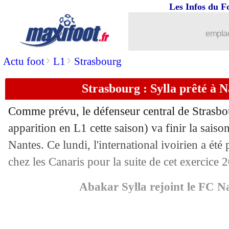
Les Infos du F
02/02
Lille
: c'est fait pour Perrin (officiel)
emplac
02/02
Brest
: Le Cardinal file à l'ASSE (offic
>
>
Actu foot
L1
Strasbourg
02/02
Strasbourg
: Anselmino vient en prêt (
Strasbourg : Sylla prêté à Na
02/02
Monaco
: Michal prêté à Metz (officie
Comme prévu, le défenseur central de Strasb
02/02
Nice
: Nguéné finalement transféré (of
apparition en L1 cette saison) va finir la sais
Nantes. Ce lundi, l'international ivoirien a été 
02/02
OM
: clap de fin pour O'Riley (officie
chez les Canaris pour la suite de cet exercice
02/02
Nantes
: Mwanga part et s'excuse (offi
Abakar Sylla rejoint le FC N
02/02
Lyon
: Molebe prêté à Montpellier (off