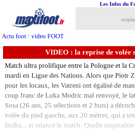
Les Infos du F
emplac
>
Actu foot
video FOOT
VIDEO : la reprise de volée 
Match ultra prolifique entre la Pologne et la C
mardi en Ligue des Nations. Alors que Piotr Zi
pour les locaux, les Vatreni ont égalisé de ma
coup franc de Luka Modric mal renvoyé, le la
Sosa (26 ans, 25 sélections et 2 buts) a décoc
volée du pied gauche, aux 20 mètres, qui a to
Bulka... et relancé le match. Quelle inspiration