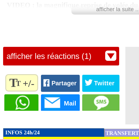
VIDEO : la magnifique reprise de volée du
afficher la suite ..
la Pologne
afficher les réactions (1)
T
+/-
T
Partager
Twitter
Règlez la
taille du
Mail
texte
pour
l'adapter
à vos
INFOS 24h/24
TRANSFERT
préférences