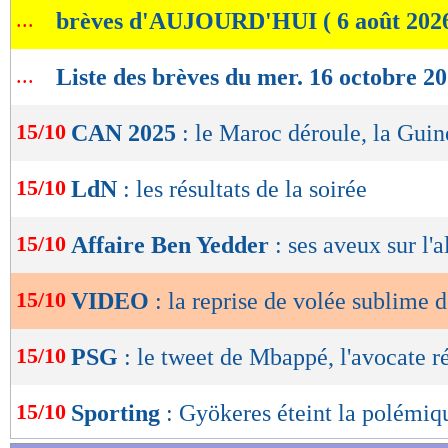
...
brèves d'AUJOURD'HUI ( 6 août 202
de
lecture
...
Liste des brèves du mer. 16 octobre 2
OK
15/10
CAN 2025
: le Maroc déroule, la Gui
15/10
LdN
: les résultats de la soirée
15/10
Affaire Ben Yedder
: ses aveux sur l'a
15/10
VIDEO
: la reprise de volée sublime 
15/10
PSG
: le tweet de Mbappé, l'avocate r
15/10
Sporting
: Gyökeres éteint la polémiq