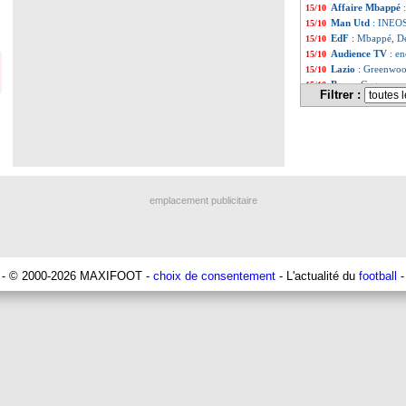
Affaire Mbappé
15/10
Man Utd
: INEOS
15/10
EdF
: Mbappé, D
15/10
Audience TV
: e
15/10
Lazio
: Greenwoo
15/10
Boca
: Gago nouv
15/10
Filtrer :
Bayern
: Man Utd
15/10
Belgique
: Tielem
15/10
Affaire
: la réac
15/10
PSG
: Guendouzi
15/10
Belgique
: D. Ted
15/10
EdF
: la Belgique
15/10
Liste des brèv
...
emplacement publicitaire
Liste des brèv
...
- © 2000-2026 MAXIFOOT -
choix de consentement
- L'actualité du
football
-