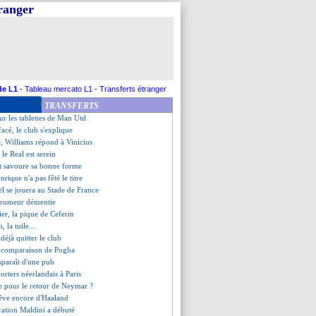
tranger
uveaux pays qualifiés
t fait pour Tuchel !
der
: 30 mois de prison requis
: l'avocate du joueur dans le 20h
n du club après les incidents
ppé, verdict le 25 octobre
Real surveille Frimpong
de L1
-
Tableau mercato L1
-
Transferts étranger
ongo et Sénégal qualifiés !
TRANSFERTS
nce difficile de Lookman
sur les tablettes de Man Utd
acé, le club s'explique
e, Williams répond à Vinicius
: le Real est serein
t savoure sa bonne forme
rique n'a pas fêté le titre
ël se jouera au Stade de France
e rumeur démentie
rier, la pique de Ceferin
, la tuile...
déjà quitter le club
de comparaison de Pogba
paraît d'une pub
orters néerlandais à Paris
te pour le retour de Neymar ?
rêve encore d'Haaland
ération Maldini a débuté