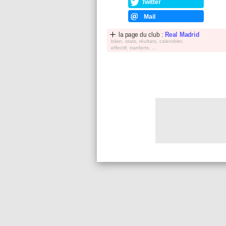
Twitter
Mail
la page du club :
Real Madrid
bilan, stats, réultats, calendrier,
effectif, tranferts, ...