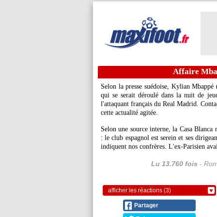
Affaire Mbap
Selon la presse suédoise, Kylian Mbappé 
qui se serait déroulé dans la nuit de je
l'attaquant français du Real Madrid. Contac
cette actualité agitée.
Selon une source interne, la Casa Blanca n
: le club espagnol est serein et ses dirigea
indiquent nos confrères. L'ex-Parisien ava
Lu 13.760 fois
- Rom
afficher les réactions (3)
Partager