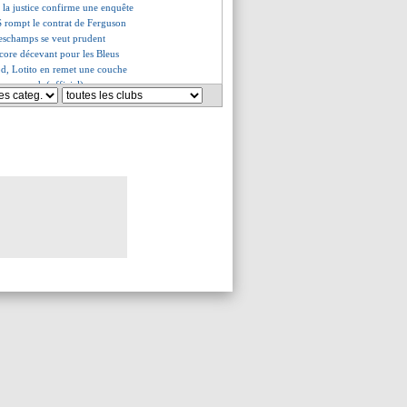
: la justice confirme une enquête
 rompt le contrat de Ferguson
eschamps se veut prudent
ncore décevant pour les Bleus
d, Lotito en remet une couche
eau coach (officiel)
 pense à Goretzka
ans soutient son sélectionneur
tion du clan Mbappé
 motive Kolo Muani
esco - "on méritait de gagner"
, une réussite totale
es du lun. 14 octobre 2024
es du dim. 13 octobre 2024