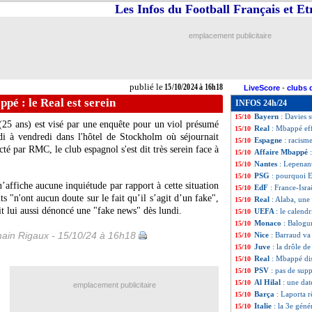
Les Infos du Football Français et E
CAN 2025
: 2 no
15/10
Angleterre
: c'es
15/10
Affaire Ben Yed
15/10
emplacement publicitaire
Affaire Mbappé
15/10
Lyon
: la réactio
15/10
PSG
: litige Mba
15/10
Leverkusen
: le 
15/10
publié le
15/10/2024 à 16h18
LiveScore
-
clubs 
CAN 2025
: RD C
15/10
pé : le Real est serein
INFOS 24h/24
Atalanta
: l'enfa
15/10
Bayern
: Davies 
15/10
(25 ans) est visé par une enquête pour un viol présumé
Real
: Mbappé eff
15/10
udi à vendredi dans l'hôtel de Stockholm où séjournait
Espagne
: racism
15/10
té par RMC, le club espagnol s'est dit très serein face à
Affaire Mbappé
15/10
Nantes
: Lepenan
15/10
PSG
: pourquoi En
15/10
’affiche aucune inquiétude par rapport à cette situation
EdF
: France-Isra
15/10
nts "n'ont aucun doute sur le fait qu’il s’agit d’un fake",
Real
: Alaba, un
15/10
it lui aussi dénoncé une "fake news" dès lundi.
UEFA
: le calend
15/10
Monaco
: Balogun
15/10
ain Rigaux - 15/10/24 à 16h18
Nice
: Barraud va 
15/10
Juve
: la drôle 
15/10
Real
: Mbappé dis
15/10
PSV
: pas de supp
15/10
Al Hilal
: une da
15/10
emplacement publicitaire
Barça
: Laporta 
15/10
Italie
: la 3e gén
15/10