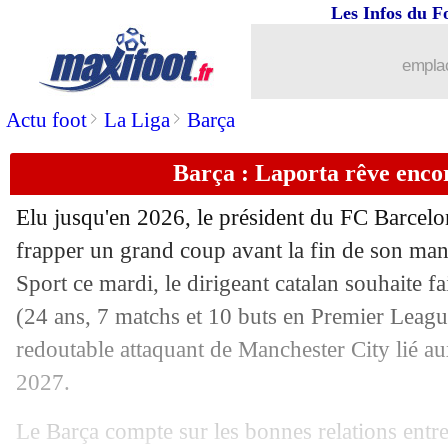
Les Infos du F
15/10
CAN 2025
: RD Congo et Sénégal qual
emplac
15/10
Atalanta
: l'enfance difficile de Loo
>
>
Actu foot
La Liga
Barça
15/10
Bayern
: Davies sur les tablettes de 
Barça : Laporta rêve enco
15/10
Real
: Mbappé effacé, le club s'expliq
Elu jusqu'en 2026, le président du FC Barcelo
15/10
Espagne
: racisme, Williams répond à
frapper un grand coup avant la fin de son mand
Sport ce mardi, le dirigeant catalan souhaite f
15/10
Affaire Mbappé
: le Real est serein
(24 ans, 7 matchs et 10 buts en Premier League
redoutable attaquant de Manchester City lié a
15/10
Nantes
: Lepenant savoure sa bonne f
2027.
15/10
PSG
: pourquoi Enrique n'a pas fêté le 
Le Barça compte sur les bonnes relations entre