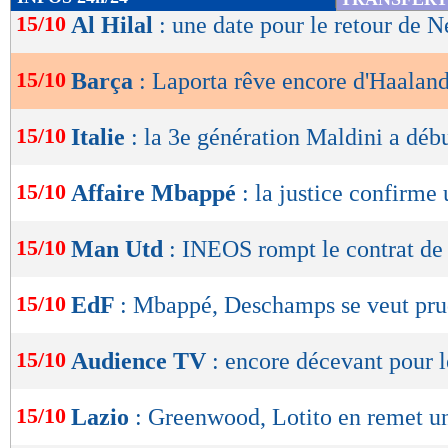
de
15/10
Al Hilal
: une date pour le retour de 
lecture
15/10
Barça
: Laporta rêve encore d'Haalan
OK
15/10
Italie
: la 3e génération Maldini a déb
15/10
Affaire Mbappé
: la justice confirme
15/10
Man Utd
: INEOS rompt le contrat de
15/10
EdF
: Mbappé, Deschamps se veut pru
15/10
Audience TV
: encore décevant pour 
15/10
Lazio
: Greenwood, Lotito en remet u