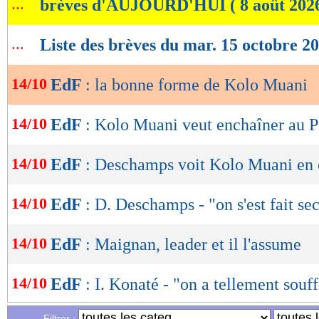
...
brèves d'AUJOURD'HUI ( 8 août 202
de
lecture
...
Liste des brèves du mar. 15 octobre 2
OK
14/10
EdF
: la bonne forme de Kolo Muani
14/10
EdF
: Kolo Muani veut enchaîner au 
14/10
EdF
: Deschamps voit Kolo Muani en 
14/10
EdF
: D. Deschamps - "on s'est fait se
14/10
EdF
: Maignan, leader et il l'assume
14/10
EdF
: I. Konaté - "on a tellement souff
Filtrer :