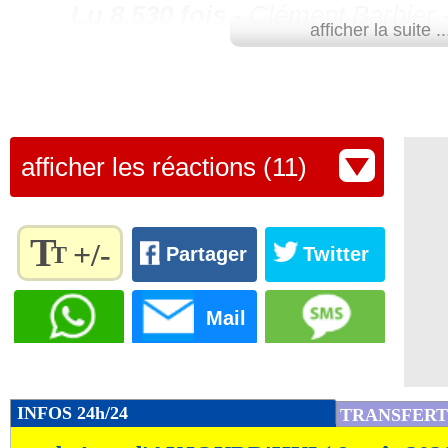
Lu 8.530 fois
- Clément Barbier 
afficher la suite ..
afficher les réactions (11)
T
+/-
T
Partager
Twitter
Règlez la
taille du
Mail
texte
pour
l'adapter
à vos
INFOS 24h/24
TRANSFERT
préférences