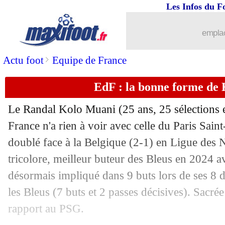
Les Infos du F
emplac
>
Actu foot
Equipe de France
EdF : la bonne forme de
Le Randal Kolo Muani (25 ans, 25 sélections e
France n'a rien à voir avec celle du Paris Sai
doublé face à la Belgique (2-1) en Ligue des Na
tricolore, meilleur buteur des Bleus en 2024 av
désormais impliqué dans 9 buts lors de ses 8 de
les Bleus (7 buts et 2 passes décisives). Sacrée
rapport au PSG.